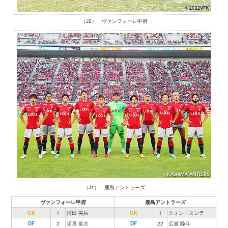
（J2） ヴァンフォーレ甲府
（J1） 鹿島アントラーズ
ヴァンフォーレ甲府
鹿島アントラーズ
GK
1
河田 晃兵
GK
1
クォン・スンテ
DF
2
須貝 英大
DF
22
広瀬 陸斗