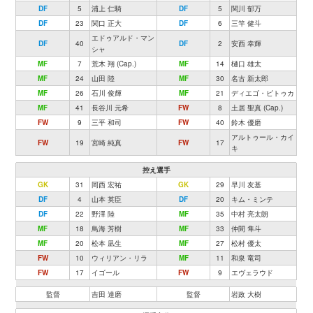
DF
5
浦上 仁騎
DF
5
関川 郁万
DF
23
関口 正大
DF
6
三竿 健斗
エドゥアルド・マン
DF
40
DF
2
安西 幸輝
シャ
MF
7
荒木 翔 (Cap.)
MF
14
樋口 雄太
MF
24
山田 陸
MF
30
名古 新太郎
MF
26
石川 俊輝
MF
21
ディエゴ・ピトゥカ
MF
41
長谷川 元希
FW
8
土居 聖真 (Cap.)
FW
9
三平 和司
FW
40
鈴木 優磨
アルトゥール・カイ
FW
19
宮崎 純真
FW
17
キ
控え選手
GK
31
岡西 宏祐
GK
29
早川 友基
DF
4
山本 英臣
DF
20
キム・ミンテ
DF
22
野澤 陸
MF
35
中村 亮太朗
MF
18
鳥海 芳樹
MF
33
仲間 隼斗
MF
20
松本 凪生
MF
27
松村 優太
FW
10
ウィリアン・リラ
MF
11
和泉 竜司
FW
17
イゴール
FW
9
エヴェラウド
監督
吉田 達磨
監督
岩政 大樹