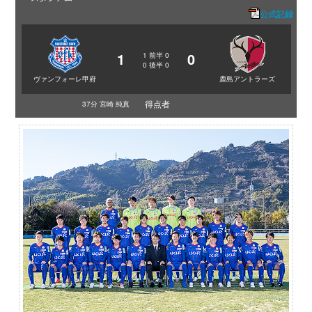
公式記録
1
0
1
前半
0
0
後半
0
ヴァンフォーレ甲府
鹿島アントラーズ
得点者
37分 宮崎 純真