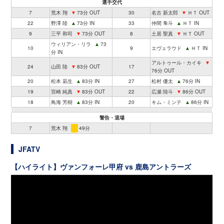
選手交代
7
荒木 翔
▼
73分 OUT
30
名古 新太郎
▼
ＨＴ OUT
22
野澤 陸
▲
73分 IN
33
仲間 隼斗
▲
ＨＴ IN
9
三平 和司
▼
73分 OUT
8
土居 聖真
▼
ＨＴ OUT
ウィリアン・リラ
▲
73
10
9
エヴェラウド
▲
ＨＴ IN
分 IN
アルトゥール・カイキ
▼
24
山田 陸
▼
83分 OUT
17
76分 OUT
20
松本 凪生
▲
83分 IN
27
松村 優太
▲
76分 IN
19
宮崎 純真
▼
83分 OUT
22
広瀬 陸斗
▼
86分 OUT
18
鳥海 芳樹
▲
83分 IN
20
キム・ミンテ
▲
86分 IN
警告・退場
7
荒木 翔
49分
JFATV
【ハイライト】ヴァンフォーレ甲府 vs 鹿島アントラーズ