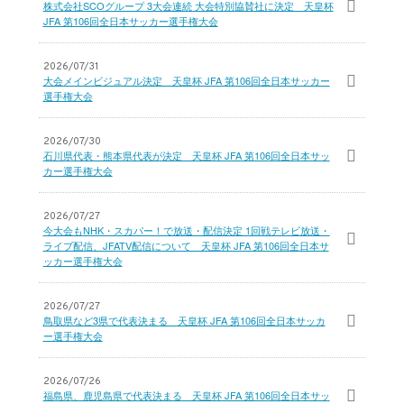
株式会社SCOグループ 3大会連続 大会特別協賛社に決定 天皇杯
JFA 第106回全日本サッカー選手権大会
2026/07/31
大会メインビジュアル決定 天皇杯 JFA 第106回全日本サッカー
選手権大会
2026/07/30
石川県代表・熊本県代表が決定 天皇杯 JFA 第106回全日本サッ
カー選手権大会
2026/07/27
今大会もNHK・スカパー！で放送・配信決定 1回戦テレビ放送・
ライブ配信、JFATV配信について 天皇杯 JFA 第106回全日本サ
ッカー選手権大会
2026/07/27
鳥取県など3県で代表決まる 天皇杯 JFA 第106回全日本サッカ
ー選手権大会
2026/07/26
福島県、鹿児島県で代表決まる 天皇杯 JFA 第106回全日本サッ