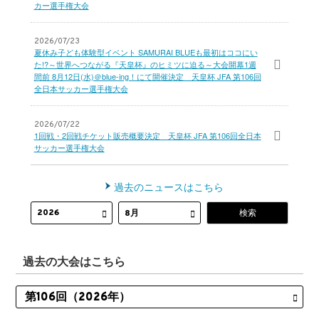
カー選手権大会
2026/07/23
夏休み子ども体験型イベント SAMURAI BLUEも最初はココにい
た!?～世界へつながる『天皇杯』のヒミツに迫る～大会開幕1週
間前 8月12日(水)＠blue-ing！にて開催決定 天皇杯 JFA 第106回
全日本サッカー選手権大会
2026/07/22
1回戦・2回戦チケット販売概要決定 天皇杯 JFA 第106回全日本
サッカー選手権大会
過去のニュースはこちら
過去の大会はこちら