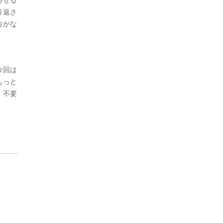
り返さ
方がな
今回は
もっと
、不要