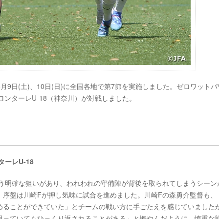
は、5月9日(土)、10日(日)に全国各地で第7節を実施しました。ゼロワット
ロンターレU-18（神奈川）が対戦しました。
ターレU-18
いう明確な狙いがあり、われわれの守備陣が背後を取られてしまうシーン
、序盤は川崎Fが押し気味に試合を進めました。川崎Fの森勇介監督も、
めることができていた」とチームの戦い方に手ごたえを感じていました
思っていてもひっくり返されることがある」と悔やんだように、慎重な