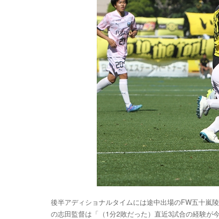
後半アディショナルタイムには途中出場のFW五十嵐陵
の志田監督は「（1分2敗だった）直近3試合の経験が