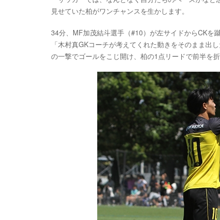
見せていた柏がワンチャンスを生かします。
34分、MF加茂結斗選手（#10）が左サイドからCK
「木村真GKコーチが考えてくれた動きをそのまま出
の一撃でゴールをこじ開け、柏の1点リードで前半を