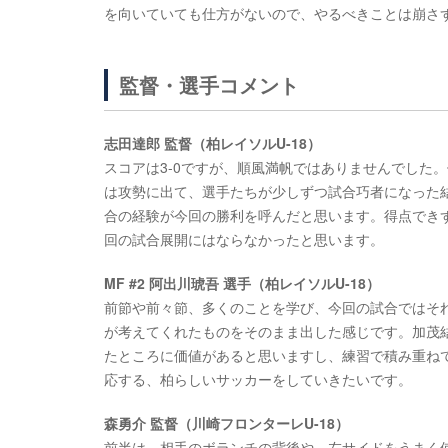
を向いていても仕方がないので、やるべきことは崩さ
監督・選手コメント
志田達郎 監督（柏レイソルU-18）
スコアは3-0ですが、順風満帆ではありませんでした
は攻勢に出て、選手たちが少しずつ試合巧者になった結
合の経験が今回の勝利を呼んだと思います。得点でき
回の試合展開にはならなかったと思います。
MF #2 阿出川琥吾 選手（柏レイソルU-18）
前節や前々節、多くのことを学び、今回の試合ではそ
が考えてくれたものをそのまま出した感じです。加茂
たところに価値があると思いますし、練習で積み重ね
応する、柏らしいサッカーをしていきたいです。
森勇介 監督（川崎フロンターレU-18）
前半は、相手のボランチの背後や、左サイドをうまく