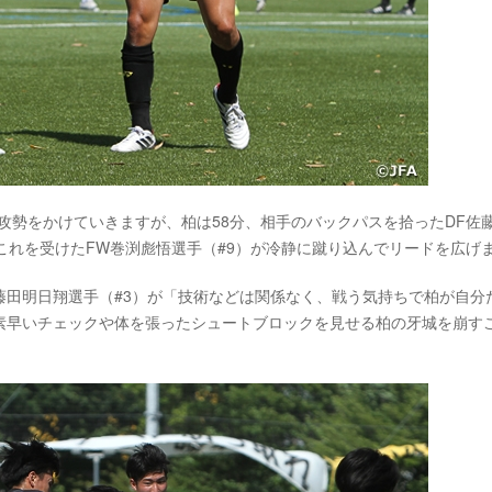
て攻勢をかけていきますが、柏は58分、相手のバックパスを拾ったDF佐
これを受けたFW巻渕彪悟選手（#9）が冷静に蹴り込んでリードを広げ
藤田明日翔選手（#3）が「技術などは関係なく、戦う気持ちで柏が自分
素早いチェックや体を張ったシュートブロックを見せる柏の牙城を崩す