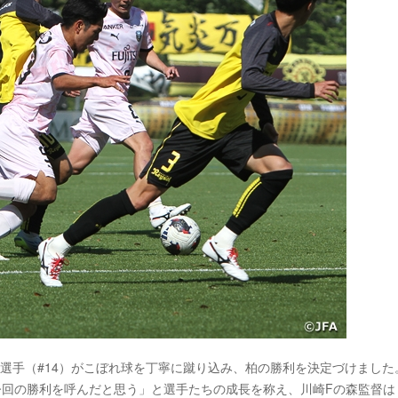
選手（#14）がこぼれ球を丁寧に蹴り込み、柏の勝利を決定づけました
今回の勝利を呼んだと思う」と選手たちの成長を称え、川崎Fの森監督は