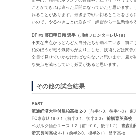
ことができれば違った展開になっていたと思います。
れることがあります。最後まで戦い切るところをさら
いので、やるべきことは崩さず、練習から一生懸命や
DF #3 藤田明日翔 選手（川崎フロンターレU-18）
不要な失点からどんどん自分たちが崩れていき、前に
柏のほうが戦う気持ちがありました。技術などは関係
全員で見せていかなければならないと思います。風が
な失点を減らしていく必要があると思います。
その他の試合結果
EAST
流通経済大学付属柏高校
2-0（前半1-0、後半1-0）
FC東京U-18 0-1（前半0-1、後半0-0）
前橋育英高校
ベガルタ仙台ユース 1-2（前半0-0、後半1-2）
青森山
帝京長岡高校
4-1（前半2-0、後半2-1） 昌平高校