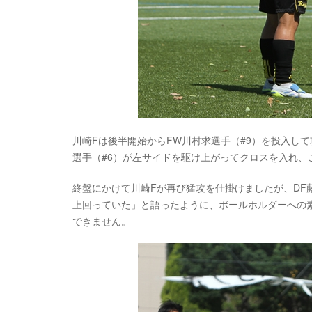
川崎Fは後半開始からFW川村求選手（#9）を投入し
選手（#6）が左サイドを駆け上がってクロスを入れ、
終盤にかけて川崎Fが再び猛攻を仕掛けましたが、DF
上回っていた」と語ったように、ボールホルダーへの
できません。