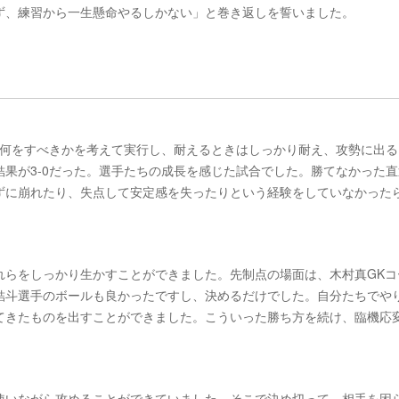
ず、練習から一生懸命やるしかない」と巻き返しを誓いました。
。何をすべきかを考えて実行し、耐えるときはしっかり耐え、攻勢に出る
果が3-0だった。選手たちの成長を感じた試合でした。勝てなかった直
ずに崩れたり、失点して安定感を失ったりという経験をしていなかった
れらをしっかり生かすことができました。先制点の場面は、木村真GKコ
結斗選手のボールも良かったですし、決めるだけでした。自分たちでや
てきたものを出すことができました。こういった勝ち方を続け、臨機応
使いながら攻めることができていました。そこで決め切って、相手を困