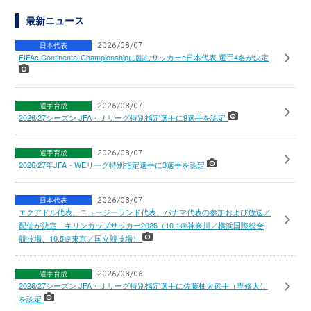
最新ニュース
日本代表
2026/08/07
FIFAe Continental Championshipに臨むサッカーe日本代表 選手4名が決定
選手育成
2026/08/07
2026/27シーズン JFA・Ｊリーグ特別指定選手に9選手を認定
選手育成
2026/08/07
2026/27年JFA・WEリーグ特別指定選手に3選手を認定
日本代表
2026/08/07
エクアドル代表、ニュージーランド代表、パナマ代表の参加および放送／
配信が決定 キリンカップサッカー2026（10.1＠神奈川／横浜国際総合
競技場、10.5＠東京／国立競技場）
選手育成
2026/08/06
2026/27シーズン JFA・Ｊリーグ特別指定選手に佐藤柚太選手（専修大）
を認定