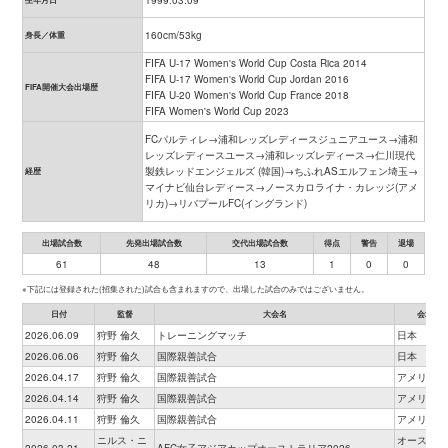
1999.03.09
160cm/53kg
身長／体重
FIFA U-17 Women's World Cup Costa Rica 2014
FIFA U-17 Women's World Cup Jordan 2016
FIFA開催大会出場歴
FIFA U-20 Women's World Cup France 2018
FIFA Women's World Cup 2023
FCパルティレ→浦和レッズレディースジュニアユース→浦和
レッズレディースユース→浦和レッズレディース→仁川現代
製鉄レッドエンジェルズ (韓国)→ちふれASエルフェン埼玉→
経歴
マイナビ仙台レディース→ノースカロライナ・カレッジ(アメ
リカ)→リバプールFC(イングランド)
出場試合数
先発出場試合数
交代出場試合数
得点
警告
退場
61
48
13
1
0
0
※下記には登録された(招集された)試合も含まれますので、出場した試合のみではございません。
日付
監督
大会名
会場
2026.06.09
狩野 倫久
トレーニングマッチ
日本
2026.06.06
狩野 倫久
国際親善試合
日本
2026.04.17
狩野 倫久
国際親善試合
アメリカ
2026.04.14
狩野 倫久
国際親善試合
アメリカ
2026.04.11
狩野 倫久
国際親善試合
アメリカ
ニルス・ニ
オーストラ