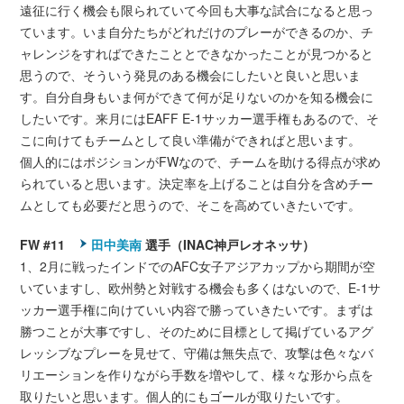
遠征に行く機会も限られていて今回も大事な試合になると思っ
ています。いま自分たちがどれだけのプレーができるのか、チ
ャレンジをすればできたこととできなかったことが見つかると
思うので、そういう発見のある機会にしたいと良いと思いま
す。自分自身もいま何ができて何が足りないのかを知る機会に
したいです。来月にはEAFF E-1サッカー選手権もあるので、そ
こに向けてもチームとして良い準備ができればと思います。
個人的にはポジションがFWなので、チームを助ける得点が求め
られていると思います。決定率を上げることは自分を含めチー
ムとしても必要だと思うので、そこを高めていきたいです。
FW #11
田中美南
選手（INAC神戸レオネッサ）
1、2月に戦ったインドでのAFC女子アジアカップから期間が空
いていますし、欧州勢と対戦する機会も多くはないので、E-1サ
ッカー選手権に向けていい内容で勝っていきたいです。まずは
勝つことが大事ですし、そのために目標として掲げているアグ
レッシブなプレーを見せて、守備は無失点で、攻撃は色々なバ
リエーションを作りながら手数を増やして、様々な形から点を
取りたいと思います。個人的にもゴールが取りたいです。