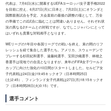
代表は、7月6日(水)に開幕するUEFAヨーロッパ女子選手権2022
を目前に控え、6月27日(月)に日本と、7月2日(土)にオランダと
国際親善試合を予定。大会直前の最後の調整の場として、万全
の準備でこの2試合に臨むことは間違いありません。それぞれ状
況の異なる2チームとの対戦ですが、なでしこジャパンにとって
はいずれも貴重な対戦相手となります。
WEリーグの1年目や各国リーグでの戦いを終え、束の間のリフ
レッシュを経て集合した選手たち。アメリカ、スウェーデンで
プレーする杉田妃和選手、遠藤純選手、宝田沙織選手、林穂之
香選手は現地での合流となりますが、来年のFIFA女子ワールド
カップに向けた強化の10日間がスタートしました。セルビア女
子代表戦は24日(金)19:45キックオフ（日本時間25日
(土)2:45）、フィンランド女子代表戦は27日(月)18:15キックオ
フ（日本時間28日(火)0:15）です。
選手コメント