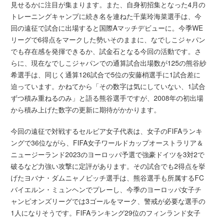
見せるかに注目が集まります。また、自身初招集となった4月の
トレーニングキャンプに続き名を連ねた千葉玲海菜選手は、今
回の遠征で試合に出場すると国際Aマッチデビューに。今季WE
リーグで6得点をマークした勢いそのままに、なでしこジャパン
でも存在感を発揮できるか、試金石となる今回の活動です。さ
らに、現在なでしこジャパンでの通算試合出場数が125の熊谷紗
希選手は、同じく通算126試合で5位の安藤梢選手に1試合差に
迫っています。かねてから「その数字は気にしていない、1試合
ずつ積み重ねるのみ」と語る熊谷選手ですが、2008年の初出場
から積み上げた数字の更新に期待がかかります。
今回の遠征で対戦するセルビア女子代表は、女子のFIFAランキ
ングで36位ながら、FIFA女子ワールドカップオーストラリア＆
ニュージーランド2023のヨーロッパ予選で強豪ドイツを3対2で
破るなど力強い攻撃に定評があります。その試合でも2得点を挙
げたヨバナ・ダムニャノビッチ選手は、熊谷選手も所属するFC
バイエルン・ミュンヘンでプレーし、今季のヨーロッパ女子チ
ャンピオンズリーグでは3ゴールをマーク、警戒が必要な選手の
1人になりそうです。FIFAランキング29位のフィンランド女子