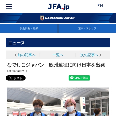
EN
試合日程・結果
選手・スタッフ
ニュース
前の記事へ
│
一覧へ
│
次の記事へ
なでしこジャパン 欧州遠征に向け日本を出発
2022年06月21日