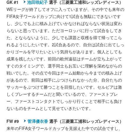
GK #1
池田咲紀子
選手（三菱重工浦和レッズレディース）
WEリーグが終了してオフに入っていますが、その中でも来年の
FIFA女子ワールドカップに向けて1試合も無駄にできないです
し、少しでも上に積み上げていかなければならない状況は変わ
らないと思っています。ただヨーロッパに行って試合をしてき
た、とならないように、少しでも課題と収穫を得て帰ってこら
れるようにしたいです。2試合あるので、自分は試合に出てしっ
かりゴールを守りたいという気持ちがあります。個人としても
成果を残したいです。前回の欧州遠征はチームが立ち上がって
すぐのタイミングで、選手同士もお互いに理解を深めながらの
戦いでした。その点で今回はチーム始動から今までの積み上げ
があるので、前回は相手にぶつけられなかった分、自分たちの
サッカーをぶつけて勝つことを目指したいです。セルビアは激
しくプレーするチームだと聞いているので、ファーストプレ
ー、ファーストコンタクトでしっかり行くことで相手にも負け
ないものをチームとして見せていきたいです。
FW #9
菅澤優衣香
選手（三菱重工浦和レッズレディース）
来年のFIFA女子ワールドカップを見据えた中での試合ですし、