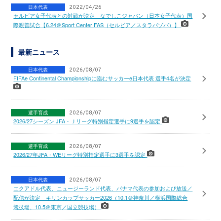
日本代表
2022/04/26
セルビア女子代表との対戦が決定 なでしこジャパン（日本女子代表）国
際親善試合【6.24＠Sport Center FAS（セルビア／スタラパゾバ）】
最新ニュース
日本代表
2026/08/07
FIFAe Continental Championshipに臨むサッカーe日本代表 選手4名が決定
選手育成
2026/08/07
2026/27シーズン JFA・Ｊリーグ特別指定選手に9選手を認定
選手育成
2026/08/07
2026/27年JFA・WEリーグ特別指定選手に3選手を認定
日本代表
2026/08/07
エクアドル代表、ニュージーランド代表、パナマ代表の参加および放送／
配信が決定 キリンカップサッカー2026（10.1＠神奈川／横浜国際総合
競技場、10.5＠東京／国立競技場）