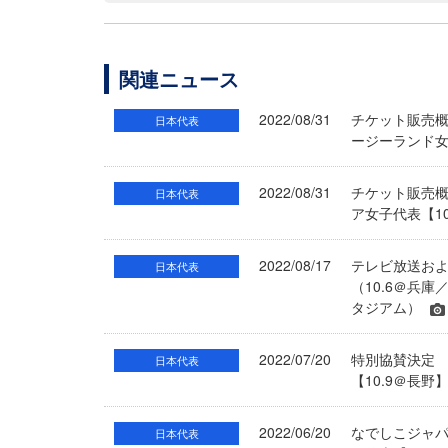
関連ニュース
2022/08/31
チケット販売概
日本代表
ージーランド女
2022/08/31
チケット販売概
日本代表
ア女子代表【1
2022/08/17
テレビ放送およ
日本代表
（10.6＠兵庫
タジアム）
2022/07/20
特別協賛決定 
日本代表
【10.9＠長野
2022/06/20
なでしこジャパ
日本代表