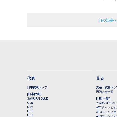
前の記事へ
代表
見る
日本代表トップ
大会・試合トッ
国際大会一覧
[日本代表]
SAMURAI BLUE
[1種(一般)]
U-23
天皇杯 JFA 
U-21
AFCチャンピ
U-19
AFCチャンピオン
U-18
AFCチャンピオ