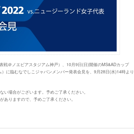
表戦＠ノエビアスタジアム神戸）、10月9日(日)開催のMS&ADカップ
ム）に臨むなでしこジャパンメンバー発表会見を、9月28日(水)14時より
けない場合がございます。予めご了承ください。
合がありますので、予めご了承ください。