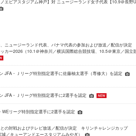
6＠ノエビアスタジアム神戸】対 ニュージーランド女子代表【10.9＠長野
表、ニュージーランド代表、パナマ代表の参加および放送／配信が決
ッカー2026（10.1＠神奈川／横浜国際総合競技場、10.5＠東京／国立
シーズン JFA・Ｊリーグ特別指定選手に佐藤柚太選手（専修大）を認定
ーズン JFA・Ｊリーグ特別指定選手に2選手を認定
JFA・WEリーグ特別指定選手に2選手を認定
表との対戦およびテレビ放送／配信が決定 キリンチャレンジカップ
24＠宮城／キューアンドエースタジアムみやぎ）