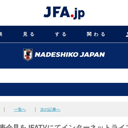
表
見る
する
関わる
│
一覧へ
│
次の記事へ
表会見をJFATVにてインターネットライ