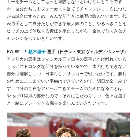
カーをチームとしてもっと経験しないといけないところです
が、自分たちにもフォーカスを当ててチャレンジし、次につな
がる試合にするため、みんな前向きに練習に臨んでいます。代
表選手として自分たちができる最大限のこと、やるべきことを
ピッチの上で体現する責任を果たしながら、全員で前向きなチ
ャレンジをしていきたいです。
FW #9
植木理子
選手（日テレ・東京ヴェルディベレーザ）
アフリカの選手はフィジカル面で日本の選手とかけ離れている
くらいストロングな部分を持っているので、太刀打ちできない
部分は理解しつつ、日本らしいサッカーで戦いたいです。勝利
のためにここまでいい準備はできているので、明日が楽しみで
す。自分の存在をアピールできてチームのためになることは、
やっぱり得点の部分なので、それにこだわりつつ、色々な選手
と一緒にプレーできる機会を楽しんでいきたいです。