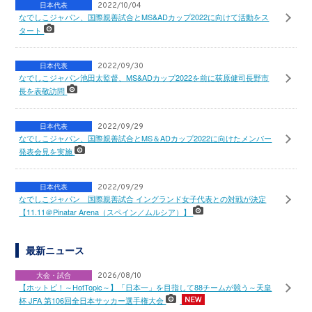
日本代表
2022/10/04
なでしこジャパン、国際親善試合とMS&ADカップ2022に向けて活動をス
タート
日本代表
2022/09/30
なでしこジャパン池田太監督、MS&ADカップ2022を前に荻原健司長野市
長を表敬訪問
日本代表
2022/09/29
なでしこジャパン、国際親善試合とMS＆ADカップ2022に向けたメンバー
発表会見を実施
日本代表
2022/09/29
なでしこジャパン 国際親善試合 イングランド女子代表との対戦が決定
【11.11＠Pinatar Arena（スペイン／ムルシア）】
最新ニュース
大会・試合
2026/08/10
【ホットピ！～HotTopic～】「日本一」を目指して88チームが競う～天皇
杯 JFA 第106回全日本サッカー選手権大会