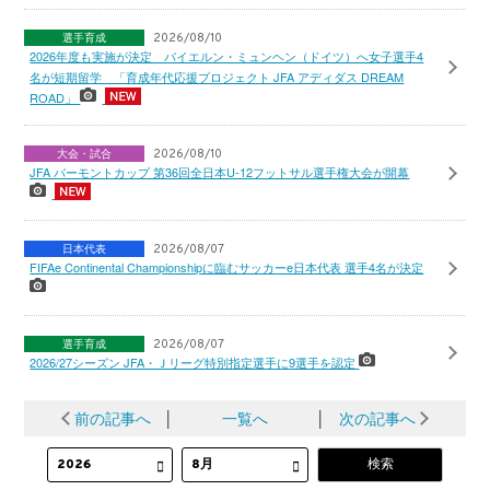
選手育成
2026/08/10
2026年度も実施が決定 バイエルン・ミュンヘン（ドイツ）へ女子選手4
名が短期留学 「育成年代応援プロジェクト JFA アディダス DREAM
ROAD」
大会・試合
2026/08/10
JFA バーモントカップ 第36回全日本U-12フットサル選手権大会が開幕
日本代表
2026/08/07
FIFAe Continental Championshipに臨むサッカーe日本代表 選手4名が決定
選手育成
2026/08/07
2026/27シーズン JFA・Ｊリーグ特別指定選手に9選手を認定
前の記事へ
│
一覧へ
│
次の記事へ