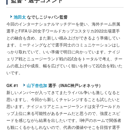
池田太
なでしこジャパン監督
今回のインターナショナルマッチデーを使い、海外チーム所属
選手とFIFA U-20女子ワールドカップコスタリカ2022出場選手
との融合も含め、また新しい積み上げができるよう準備してい
ます。ミーティングなどで選手同士のコミュニケーションはし
っかり取れていて、いい準備で明日に向かっています。ナイジ
ェリア戦とニュージーランド戦の2試合をトータルで考え、チー
ムの底上げや成長、幅を広げていく狙いを持って2試合を戦いた
いです。
GK #1
山下杏也加
選手（INAC神戸レオネッサ）
新しいメンバーが入ってきてまたライバル争いも激しくなると
思いますし、今回から新しくチャレンジすることも試したいと
思います。ナイジェリアとニュージーランドは女子ワールドカ
ップ上位に来る可能性があるチームだと思うので、強度とスピ
ードを感じながら結果を出したいです。I神戸のホームで関係者
も観にくるかもしれないので、代表の価値やそこを目指す選手