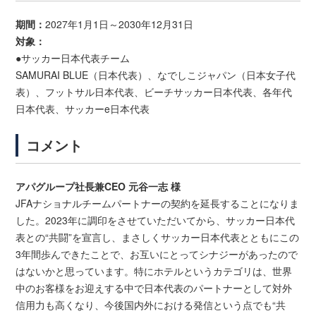
期間：
2027年1月1日～2030年12月31日
対象：
●サッカー日本代表チーム
SAMURAI BLUE（日本代表）、なでしこジャパン（日本女子代
表）、フットサル日本代表、ビーチサッカー日本代表、各年代
日本代表、サッカーe日本代表
コメント
アパグループ社長兼CEO 元谷一志 様
JFAナショナルチームパートナーの契約を延長することになりま
した。2023年に調印をさせていただいてから、サッカー日本代
表との“共闘”を宣言し、まさしくサッカー日本代表とともにこの
3年間歩んできたことで、お互いにとってシナジーがあったので
はないかと思っています。特にホテルというカテゴリは、世界
中のお客様をお迎えする中で日本代表のパートナーとして対外
信用力も高くなり、今後国内外における発信という点でも“共