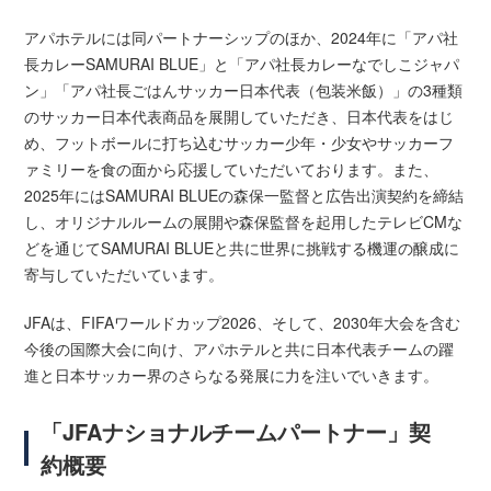
アパホテルには同パートナーシップのほか、2024年に「アパ社
長カレーSAMURAI BLUE」と「アパ社長カレーなでしこジャパ
ン」「アパ社長ごはんサッカー日本代表（包装米飯）」の3種類
のサッカー日本代表商品を展開していただき、日本代表をはじ
め、フットボールに打ち込むサッカー少年・少女やサッカーフ
ァミリーを食の面から応援していただいております。また、
2025年にはSAMURAI BLUEの森保一監督と広告出演契約を締結
し、オリジナルルームの展開や森保監督を起用したテレビCMな
どを通じてSAMURAI BLUEと共に世界に挑戦する機運の醸成に
寄与していただいています。
JFAは、FIFAワールドカップ2026、そして、2030年大会を含む
今後の国際大会に向け、アパホテルと共に日本代表チームの躍
進と日本サッカー界のさらなる発展に力を注いでいきます。
「JFAナショナルチームパートナー」契
約概要