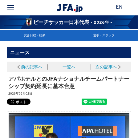
EN
ビーチサッカー日本代表
- 2026年 -
試合日程・結果
選手・スタッフ
ニュース
前の記事へ
│
一覧へ
│
次の記事へ
アパホテルとのJFAナショナルチームパートナー
シップ契約延長に基本合意
2026年06月02日