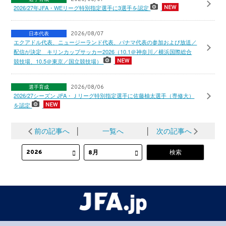
2026/27年JFA・WEリーグ特別指定選手に3選手を認定
日本代表
2026/08/07
エクアドル代表、ニュージーランド代表、パナマ代表の参加および放送／
配信が決定 キリンカップサッカー2026（10.1＠神奈川／横浜国際総合
競技場、10.5＠東京／国立競技場）
選手育成
2026/08/06
2026/27シーズン JFA・Ｊリーグ特別指定選手に佐藤柚太選手（専修大）
を認定
前の記事へ
│
一覧へ
│
次の記事へ