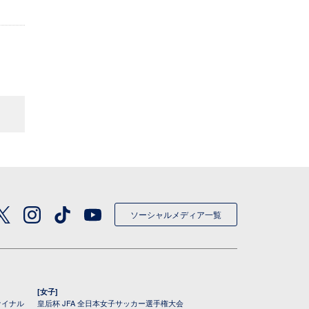
ソーシャルメディア一覧
[女子]
ァイナル
皇后杯 JFA 全日本女子サッカー選手権大会