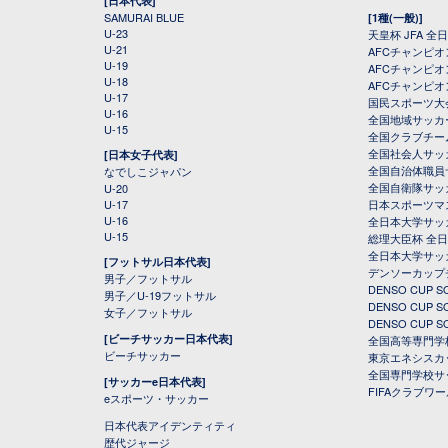
[日本代表]
SAMURAI BLUE
[1種(一般)]
U-23
天皇杯 JFA 
U-21
AFCチャンピ
U-19
AFCチャンピオン
U-18
AFCチャンピオ
U-17
国民スポーツ大
U-16
全国地域サッカ
U-15
全国クラブチー
全国社会人サッ
[日本女子代表]
全国自治体職員
なでしこジャパン
全国自衛隊サッ
U-20
U-17
日本スポーツマ
U-16
全日本大学サッ
U-15
総理大臣杯 全
全日本大学サッ
[フットサル日本代表]
デンソーカップ
男子／フットサル
DENSO CUP
男子／U-19フットサル
DENSO CUP
女子／フットサル
DENSO CUP
[ビーチサッカー日本代表]
全国高等専門学
ビーチサッカー
東京エネシスカ
全国専門学校サ
[サッカーe日本代表]
FIFAクラブワ
eスポーツ・サッカー
日本代表アイデンティティ
歴代ジャージ