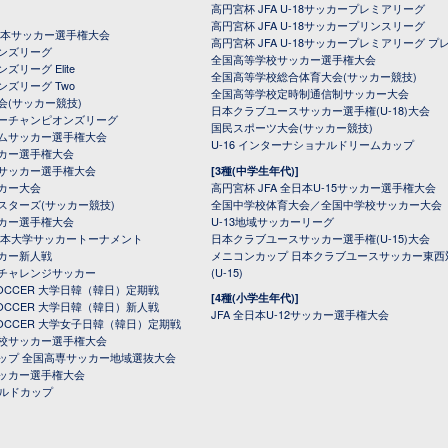
高円宮杯 JFA U-18サッカープレミアリーグ
高円宮杯 JFA U-18サッカープリンスリーグ
全日本サッカー選手権大会
高円宮杯 JFA U-18サッカープレミアリーグ プ
オンズリーグ
全国高等学校サッカー選手権大会
ズリーグ Elite
全国高等学校総合体育大会(サッカー競技)
ンズリーグ Two
全国高等学校定時制通信制サッカー大会
会(サッカー競技)
日本クラブユースサッカー選手権(U-18)大会
ーチャンピオンズリーグ
国民スポーツ大会(サッカー競技)
ムサッカー選手権大会
U-16 インターナショナルドリームカップ
カー選手権大会
サッカー選手権大会
[3種(中学生年代)]
カー大会
高円宮杯 JFA 全日本U-15サッカー選手権大会
スターズ(サッカー競技)
全国中学校体育大会／全国中学校サッカー大会
カー選手権大会
U-13地域サッカーリーグ
日本大学サッカートーナメント
日本クラブユースサッカー選手権(U-15)大会
カー新人戦
メニコンカップ 日本クラブユースサッカー東西
チャレンジサッカー
(U-15)
 SOCCER 大学日韓（韓日）定期戦
[4種(小学生年代)]
 SOCCER 大学日韓（韓日）新人戦
JFA 全日本U-12サッカー選手権大会
 SOCCER 大学女子日韓（韓日）定期戦
校サッカー選手権大会
ップ 全国高専サッカー地域選抜大会
ッカー選手権大会
ールドカップ