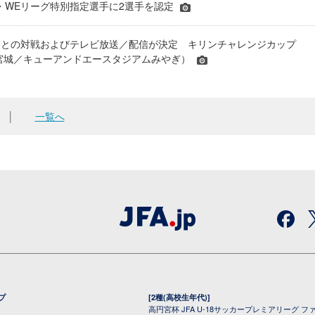
JFA・WEリーグ特別指定選手に2選手を認定
表との対戦およびテレビ放送／配信が決定 キリンチャレンジカップ
24＠宮城／キューアンドエースタジアムみやぎ）
│
一覧へ
プ
[2種(高校生年代)]
高円宮杯 JFA U-18サッカープレミアリーグ フ