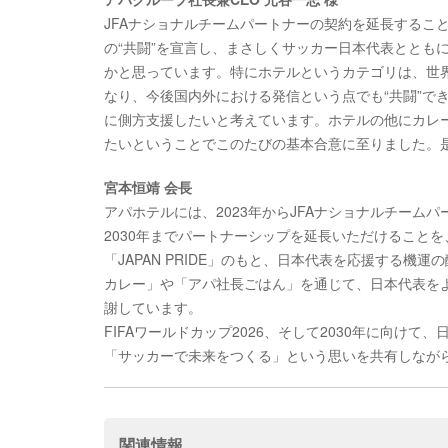
JFAナショナルチームパートナーの契約を延長するこ
の“共闘”を宣言し、まさしくサッカー日本代表ととも
かと思っています。特にホテルというカテゴリは、世
なり、今後国内外における発信という点でも“共闘”で
に側方支援したいと考えています。ホテルの他にカレー
たいということでこのたびの基本合意に至りました。
宮本恒靖 会長
アパホテルには、2023年からJFAナショナルチー
2030年までパートナーシップを延長いただけること
「JAPAN PRIDE」のもと、日本代表を応援する
カレー」や「アパ社長ごはん」を通じて、日本代表を
謝しています。
FIFAワールドカップ2026、そして2030年に向
「サッカーで未来をつくる」という思いを共有しなが
関連情報