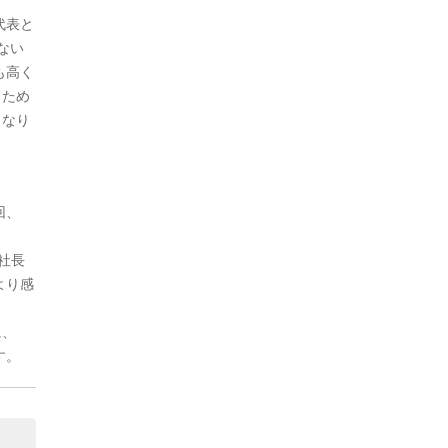
代表と
ない
も高く
るため
となり
回、
社長
より感
に、
す。