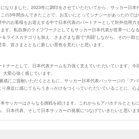
とになりました。2023年に調印をさせていただいてから、サッカー日本
にこの3年間歩んできたことで、お互いにとってシナジーがあったのでは
界中のお客様をお迎えする中で日本代表のパートナーとして対外信用力
きます。私自身のライフワークとしてもサッカー日本代表が世界一にな
＆ライスカテゴリも加え、さまざまな面で“共闘”しながら、その一助
是非、皆さまとともに新しい景色を見たいと思います。
ムパートナーとして、日本代表チームを力強く支えていただいています。今
を、大変心強く感じています。
機運の醸成にご貢献いただくとともに、サッカー日本代表パッケージの「アパ
より身近に感じてもらうきっかけをつくっていただいていることに、心
けて、日本サッカーはさらなる挑戦を続けます。これからもアパホテルととも
ら、日本代表、そして日本サッカーの発展につなげていきたいと思いま