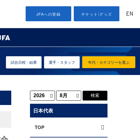
EN
JFAへの登録
チケット/グッズ
試合日程・結果
選手・スタッフ
年代・カテゴリーを選ぶ
日本代表
TOP
本合