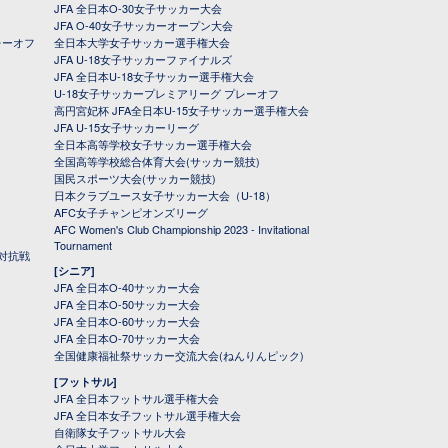
JFA 全日本O-30女子サッカー大会
JFA O-40女子サッカーオープン大会
レーオフ
全日本大学女子サッカー選手権大会
JFA U-18女子サッカーファイナルズ
JFA 全日本U-18女子サッカー選手権大会
U-18女子サッカープレミアリーグ プレーオフ
高円宮妃杯 JFA全日本U-15女子サッカー選手権大会
JFA U-15女子サッカーリーグ
全日本高等学校女子サッカー選手権大会
全国高等学校総合体育大会(サッカー競技)
国民スポーツ大会(サッカー競技)
日本クラブユース女子サッカー大会（U-18）
AFC女子チャンピオンズリーグ
AFC Women's Club Championship 2023 - Invitational
Tournament
対抗戦
[シニア]
JFA 全日本O-40サッカー大会
JFA 全日本O-50サッカー大会
JFA 全日本O-60サッカー大会
JFA 全日本O-70サッカー大会
全国健康福祉祭サッカー交流大会(ねんりんピック)
[フットサル]
JFA 全日本フットサル選手権大会
JFA 全日本女子フットサル選手権大会
自衛隊女子フットサル大会