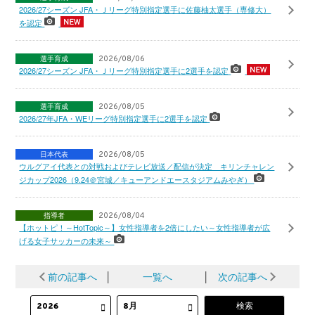
2026/27シーズン JFA・Ｊリーグ特別指定選手に佐藤柚太選手（専修大）
を認定
選手育成
2026/08/06
2026/27シーズン JFA・Ｊリーグ特別指定選手に2選手を認定
選手育成
2026/08/05
2026/27年JFA・WEリーグ特別指定選手に2選手を認定
日本代表
2026/08/05
ウルグアイ代表との対戦およびテレビ放送／配信が決定 キリンチャレン
ジカップ2026（9.24＠宮城／キューアンドエースタジアムみやぎ）
指導者
2026/08/04
【ホットピ！～HotTopic～】女性指導者を2倍にしたい～女性指導者が広
げる女子サッカーの未来～
前の記事へ
│
一覧へ
│
次の記事へ