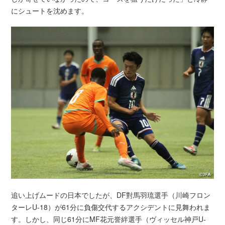
にシュートを沈めます。
追い上げムードの日本でしたが、DF對馬羽琉選手（川崎フロン
ターレU-18）が61分に負傷交代するアクシデントに見舞われま
す。しかし、同じ61分にMF花元誉絆選手（ヴィッセル神戸U-