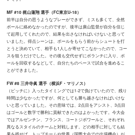
MF #10 梶山蓮翔 選手（FC東京U-18）
前半は自分の思うようなプレーができず、ミスも多くて、全然
ボールに絡めなかったのですが、後半は廣山監督が自分を信じ
て起用してくれたので、結果を出さなければいけないと思って
いました。得点シーンは、ボールをもらう前からシュートを打
とうと決めていて、相手も1人しか寄せてこなかったので、コー
スを狙うだけでした。その後も交代せずにボランチに入り、ボ
ールを回収するなどして、自分たちのペースで試合を進めるこ
とができました。
FW #8 三井寺眞 選手（横浜F・マリノス）
（ピッチに）入ったタイミングでは1-2で負けていたので、残り
時間は少なかったですが、何としても勝ち越さなければいけな
いと思っていました。その意味では、2点目をアシスト、3点目
はゴールと数字で勝利に貢献できたのはよかったです。今大会
ではアルゼンチン、フランス、コートジボワールと、それぞれ
異なるスタイルのチームと対戦します。どの相手に対しても結
果を残せば、トップチームや世界（国際大会での出場機会）が