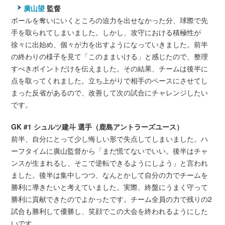
廣山望
監督
ボールを奪いにいくところの迫力を出せなかった分、球際で先
手を取られてしまいました。しかし、攻守における積極性が
徐々に出始め、個々が力を出すようになっていきました。前半
の終わりの様子を見て「このままいける」と感じたので、整理
すべきポイントだけを伝えました。その結果、チームは後半に
点を取ってくれました。立ち上がりで相手のペースにさせてし
まった反省があるので、改善して次の試合にチャレンジしたい
です。
GK #1 シュルツ建斗 選手（鹿島アントラーズユース）
前半、自分にとって少し悔しい形で失点してしまいました。ハ
ーフタイムに廣山監督から「まだ慌てないでいい。後半はチャ
ンスが生まれるし、そこで逆転できるようにしよう」と言われ
ました。後半は集中しつつ、なんとかして自分の力でチームを
勝利に導きたいと考えていました。実際、終盤にうまく守って
勝利に貢献できたのでよかったです。チーム全員の力で残りの2
試合も勝利して優勝し、笑顔でこの大会を終われるようにした
いです。