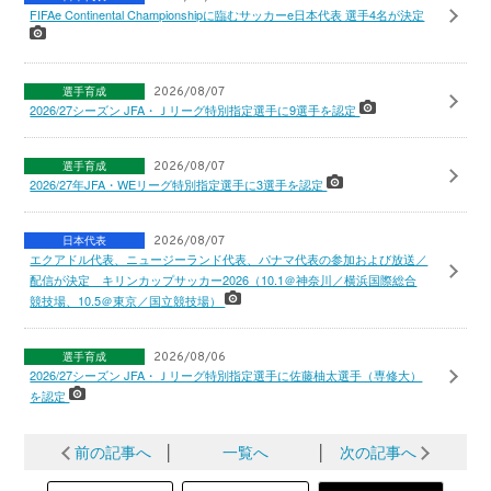
FIFAe Continental Championshipに臨むサッカーe日本代表 選手4名が決定
選手育成
2026/08/07
2026/27シーズン JFA・Ｊリーグ特別指定選手に9選手を認定
選手育成
2026/08/07
2026/27年JFA・WEリーグ特別指定選手に3選手を認定
日本代表
2026/08/07
エクアドル代表、ニュージーランド代表、パナマ代表の参加および放送／
配信が決定 キリンカップサッカー2026（10.1＠神奈川／横浜国際総合
競技場、10.5＠東京／国立競技場）
選手育成
2026/08/06
2026/27シーズン JFA・Ｊリーグ特別指定選手に佐藤柚太選手（専修大）
を認定
前の記事へ
│
一覧へ
│
次の記事へ