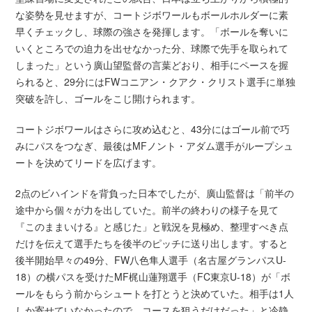
な姿勢を見せますが、コートジボワールもボールホルダーに素
早くチェックし、球際の強さを発揮します。「ボールを奪いに
いくところでの迫力を出せなかった分、球際で先手を取られて
しまった」という廣山望監督の言葉どおり、相手にペースを握
られると、29分にはFWコニアン・クアク・クリスト選手に単独
突破を許し、ゴールをこじ開けられます。
コートジボワールはさらに攻め込むと、43分にはゴール前で巧
みにパスをつなぎ、最後はMFノント・アダム選手がループシュ
ートを決めてリードを広げます。
2点のビハインドを背負った日本でしたが、廣山監督は「前半の
途中から個々が力を出していた。前半の終わりの様子を見て
『このままいける』と感じた」と戦況を見極め、整理すべき点
だけを伝えて選手たちを後半のピッチに送り出します。すると
後半開始早々の49分、FW八色隼人選手（名古屋グランパスU-
18）の横パスを受けたMF梶山蓮翔選手（FC東京U-18）が「ボ
ールをもらう前からシュートを打とうと決めていた。相手は1人
しか寄せていなかったので、コースを狙うだけだった」と冷静