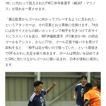
18）に代わって投入されたFW三井寺眞選手（横浜F・マリノ
ス）が流れを一変させます。
「廣山監督からゴールに向かってプレーするように言われた」
というアタッカーは、その言葉どおり果敢に仕掛けます。74分
には右サイドからの鋭いカットインで相手を引きつけて左サイ
ドにラストパスを送り、MF伊藤航選手（FC東京U-18）の同点
ゴールをアシスト。さらに77分、ゴール正面で縦パスを受けて
反転すると、「相手は足が長いので狙っていた」という股抜き
でDFをかわし左足を振り抜きます。ボールは間合いを詰めてき
たGKに当たりながらゴールに吸い込まれ、日本が逆転に成功し
ます。