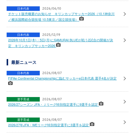
日本代表
2026/06/10
チケット販売概要のお知らせ キリンカップサッカー2026（10.1神奈川
／横浜国際総合競技場 10.5東京／国立競技場）
日本代表
2025/12/19
2026年10月1日(木)・5日(月)にSAMURAI BLUEが戦う2試合の開催が決
定 キリンカップサッカー2026
最新ニュース
日本代表
2026/08/07
FIFAe Continental Championshipに臨むサッカーe日本代表 選手4名が決定
選手育成
2026/08/07
2026/27シーズン JFA・Ｊリーグ特別指定選手に9選手を認定
選手育成
2026/08/07
2026/27年JFA・WEリーグ特別指定選手に3選手を認定