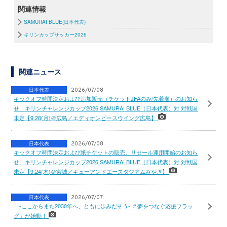
関連情報
SAMURAI BLUE(日本代表)
キリンカップサッカー2026
関連ニュース
日本代表
2026/07/08
キックオフ時間決定および追加販売（チケットJFAのみ/先着順）のお知ら
せ キリンチャレンジカップ2026 SAMURAI BLUE（日本代表）対 対戦国
未定【9.28(月)＠広島／エディオンピースウイング広島】
日本代表
2026/07/08
キックオフ時間決定および紙チケットの販売、リセール運用開始のお知ら
せ キリンチャレンジカップ2026 SAMURAI BLUE（日本代表）対 対戦国
未定【9.24(木)＠宮城／キューアンドエースタジアムみやぎ】
日本代表
2026/07/07
「-ここからまた2030年へ、ともに歩みだそう- ＃夢をつなぐ応援フラッ
グ」が始動！