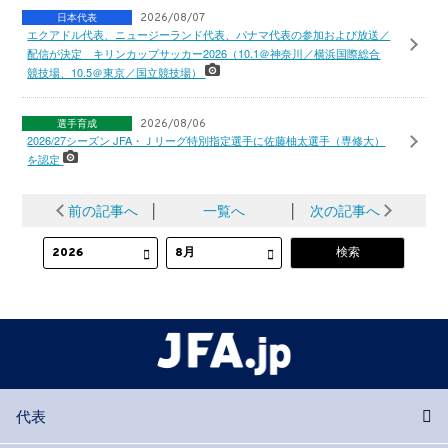
日本代表
2026/08/07
エクアドル代表、ニュージーランド代表、パナマ代表の参加および放送／
配信が決定 キリンカップサッカー2026（10.1＠神奈川／横浜国際総合
競技場、10.5＠東京／国立競技場）
選手育成
2026/08/06
2026/27シーズン JFA・Ｊリーグ特別指定選手に佐藤柚太選手（専修大）
を認定
前の記事へ
│
一覧へ
│
次の記事へ
代表