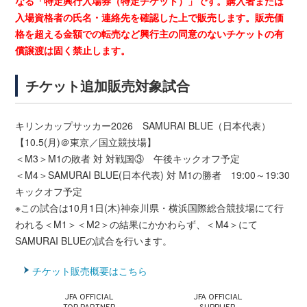
なる「特定興行入場券（特定チケット）」です。購入者または
入場資格者の氏名・連絡先を確認した上で販売します。販売価
格を超える金額での転売など興行主の同意のないチケットの有
償譲渡は固く禁止します。
チケット追加販売対象試合
キリンカップサッカー2026 SAMURAI BLUE（日本代表）
【10.5(月)＠東京／国立競技場】
＜M3＞M1の敗者 対 対戦国③ 午後キックオフ予定
＜M4＞SAMURAI BLUE(日本代表) 対 M1の勝者 19:00～19:30
キックオフ予定
※この試合は10月1日(木)神奈川県・横浜国際総合競技場にて行
われる＜M1＞＜M2＞の結果にかかわらず、＜M4＞にて
SAMURAI BLUEの試合を行います。
チケット販売概要はこちら
JFA OFFICIAL
JFA OFFICIAL