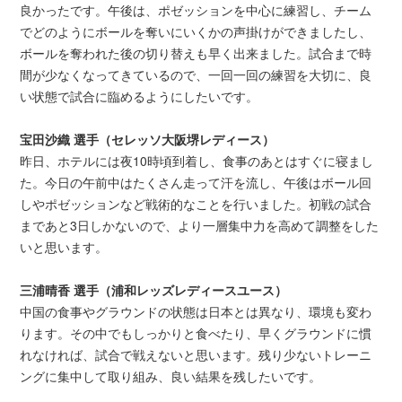
良かったです。午後は、ポゼッションを中心に練習し、チーム
でどのようにボールを奪いにいくかの声掛けができましたし、
ボールを奪われた後の切り替えも早く出来ました。試合まで時
間が少なくなってきているので、一回一回の練習を大切に、良
い状態で試合に臨めるようにしたいです。
宝田沙織 選手（セレッソ大阪堺レディース）
昨日、ホテルには夜10時頃到着し、食事のあとはすぐに寝まし
た。今日の午前中はたくさん走って汗を流し、午後はボール回
しやポゼッションなど戦術的なことを行いました。初戦の試合
まであと3日しかないので、より一層集中力を高めて調整をした
いと思います。
三浦晴香 選手（浦和レッズレディースユース）
中国の食事やグラウンドの状態は日本とは異なり、環境も変わ
ります。その中でもしっかりと食べたり、早くグラウンドに慣
れなければ、試合で戦えないと思います。残り少ないトレーニ
ングに集中して取り組み、良い結果を残したいです。