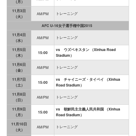
（月）
11月3日
トレーニング
AM/PM
（火）
AFC U-16女子選手権中国2015
11月4日
トレーニング
AM/PM
（水）
11月5日
vs ウズベキスタン （Xinhua Road
15:00
（木）
Stadium）
11月6日
トレーニング
AM/PM
（金）
11月7日
vs チャイニーズ・タイペイ （Xinhua
15:00
（土）
Road Stadium）
11月8日
トレーニング
AM/PM
（日）
11月9日
vs 朝鮮民主主義人民共和国 （Xinhua
15:00
（月）
Road Stadium）
11月10日
トレーニング
AM/PM
（火）