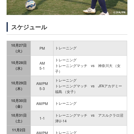
スケジュール
10月27日
トレーニング
PM
（火）
トレーニング
10月28日
AM
トレーニングマッチ vs 神奈川大 （女
（水）
5-1
子）
トレーニング
10月29日
AM/PM
トレーニングマッチ vs JFAアカデミー
（木）
5-3
福島 （女子）
10月30日
トレーニング
AM/PM
（金）
10月31日
トレーニングマッチ vs アスルクラロ沼
1-1
（土）
津U-14
11月2日
トレーニング
AM/PM