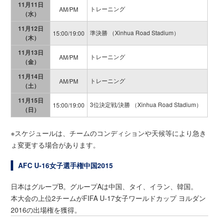
11月11日
トレーニング
AM/PM
（水）
11月12日
準決勝 （Xinhua Road Stadium）
15:00/19:00
（木）
11月13日
トレーニング
AM/PM
（金）
11月14日
トレーニング
AM/PM
（土）
11月15日
3位決定戦/決勝 （Xinhua Road Stadium）
15:00/19:00
（日）
※スケジュールは、チームのコンディションや天候等により急き
ょ変更する場合があります。
AFC U-16女子選手権中国2015
日本はグループB。グループAは中国、タイ、イラン、韓国。
本大会の上位2チームがFIFA U-17女子ワールドカップ ヨルダン
2016の出場権を獲得。