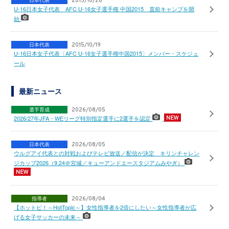
2015/10/28
U-16日本女子代表 AFC U-16女子選手権 中国2015 直前キャンプを開
始
日本代表
2015/10/19
U-16日本女子代表〔AFC U-16女子選手権中国2015〕メンバー・スケジュ
ール
最新ニュース
選手育成
2026/08/05
2026/27年JFA・WEリーグ特別指定選手に2選手を認定
日本代表
2026/08/05
ウルグアイ代表との対戦およびテレビ放送／配信が決定 キリンチャレン
ジカップ2026（9.24＠宮城／キューアンドエースタジアムみやぎ）
指導者
2026/08/04
【ホットピ！～HotTopic～】女性指導者を2倍にしたい～女性指導者が広
げる女子サッカーの未来～