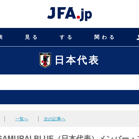
表
見る
する
関わる
日本代表
│
一覧へ
│
次の記事へ
AMURAI BLUE（日本代表）メンバー・