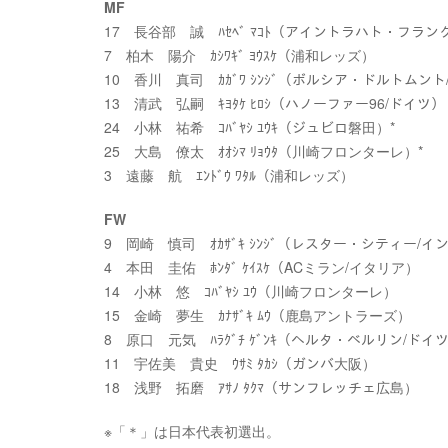
MF
17 長谷部 誠 ﾊｾﾍﾞ ﾏｺﾄ（アイントラハト・フラ
7 柏木 陽介 ｶｼﾜｷﾞ ﾖｳｽｹ（浦和レッズ）
10 香川 真司 ｶｶﾞﾜ ｼﾝｼﾞ（ボルシア・ドルトムン
13 清武 弘嗣 ｷﾖﾀｹ ﾋﾛｼ（ハノーファー96/ドイツ）
24 小林 祐希 ｺﾊﾞﾔｼ ﾕｳｷ（ジュビロ磐田）*
25 大島 僚太 ｵｵｼﾏ ﾘｮｳﾀ（川崎フロンターレ）*
3 遠藤 航 ｴﾝﾄﾞｳ ﾜﾀﾙ（浦和レッズ）
FW
9 岡崎 慎司 ｵｶｻﾞｷ ｼﾝｼﾞ（レスター・シティー/
4 本田 圭佑 ﾎﾝﾀﾞ ｹｲｽｹ（ACミラン/イタリア）
14 小林 悠 ｺﾊﾞﾔｼ ﾕｳ（川崎フロンターレ）
15 金崎 夢生 ｶﾅｻﾞｷ ﾑｳ（鹿島アントラーズ）
8 原口 元気 ﾊﾗｸﾞﾁ ｹﾞﾝｷ（ヘルタ・ベルリン/ドイ
11 宇佐美 貴史 ｳｻﾐ ﾀｶｼ（ガンバ大阪）
18 浅野 拓磨 ｱｻﾉ ﾀｸﾏ（サンフレッチェ広島）
※「＊」は日本代表初選出。