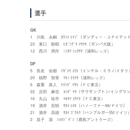
選手
GK
1 川島 永嗣 ｶﾜｼﾏ ｴｲｼﾞ（ダンディー・ユナイテ
23 東口 順昭 ﾋｶﾞｼｸﾞﾁ ﾏｻｱｷ（ガンバ大阪）
12 西川 周作 ﾆｼｶﾜ ｼｭｳｻｸ（浦和レッズ）
DF
5 長友 佑都 ﾅｶﾞﾄﾓ ﾕｳﾄ（インテル・ミラノ/イタリ
20 槙野 智章 ﾏｷﾉ ﾄﾓｱｷ（浦和レッズ）
6 森重 真人 ﾓﾘｼｹﾞ ﾏｻﾄ（ＦＣ東京）
22 吉田 麻也 ﾖｼﾀﾞ ﾏﾔ（サウサンプトン/イングラ
16 丸山 祐市 ﾏﾙﾔﾏ ﾕｳｲﾁ（ＦＣ東京）
19 酒井 宏樹 ｻｶｲ ﾋﾛｷ（ハノーファー96/ドイツ）
21 酒井 高徳 ｻｶｲ ｺﾞｳﾄｸ（ハンブルガーSV/ドイツ
2 昌子 源 ｼｮｳｼﾞ ｹﾞﾝ（鹿島アントラーズ）