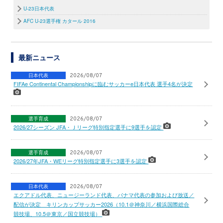
U-23日本代表
AFC U-23選手権 カタール 2016
最新ニュース
日本代表
2026/08/07
FIFAe Continental Championshipに臨むサッカーe日本代表 選手4名が決定
選手育成
2026/08/07
2026/27シーズン JFA・Ｊリーグ特別指定選手に9選手を認定
選手育成
2026/08/07
2026/27年JFA・WEリーグ特別指定選手に3選手を認定
日本代表
2026/08/07
エクアドル代表、ニュージーランド代表、パナマ代表の参加および放送／
配信が決定 キリンカップサッカー2026（10.1＠神奈川／横浜国際総合
競技場、10.5＠東京／国立競技場）