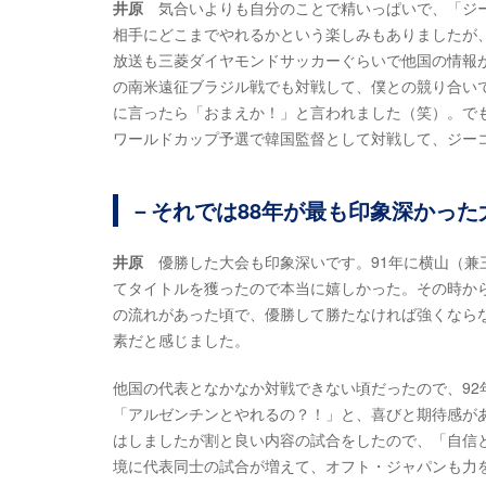
井原
気合いよりも自分のことで精いっぱいで、「ジー
相手にどこまでやれるかという楽しみもありましたが
放送も三菱ダイヤモンドサッカーぐらいで他国の情報が
の南米遠征ブラジル戦でも対戦して、僕との競り合い
に言ったら「おまえか！」と言われました（笑）。でも
ワールドカップ予選で韓国監督として対戦して、ジー
－それでは88年が最も印象深かった
井原
優勝した大会も印象深いです。91年に横山（兼
てタイトルを獲ったので本当に嬉しかった。その時か
の流れがあった頃で、優勝して勝たなければ強くなら
素だと感じました。
他国の代表となかなか対戦できない頃だったので、9
「アルゼンチンとやれるの？！」と、喜びと期待感が
はしましたが割と良い内容の試合をしたので、「自信
境に代表同士の試合が増えて、オフト・ジャパンも力