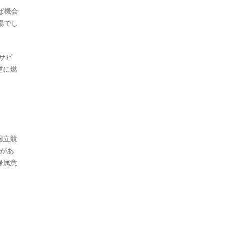
ば機会
場でし
サビ
逆に燃
国立競
いがあ
帰属意