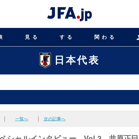
表
見る
する
関わる
日本代表
│
一覧へ
│
次の記事へ
ペシャルインタビュー Vol.3 井原正