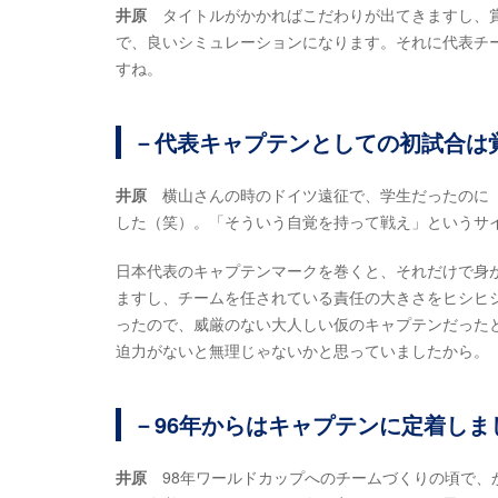
井原
タイトルがかかればこだわりが出てきますし、賞
で、良いシミュレーションになります。それに代表チ
すね。
－代表キャプテンとしての初試合は
井原
横山さんの時のドイツ遠征で、学生だったのに「
した（笑）。「そういう自覚を持って戦え」というサ
日本代表のキャプテンマークを巻くと、それだけで身
ますし、チームを任されている責任の大きさをヒシヒ
ったので、威厳のない大人しい仮のキャプテンだった
迫力がないと無理じゃないかと思っていましたから。
－96年からはキャプテンに定着しま
井原
98年ワールドカップへのチームづくりの頃で、