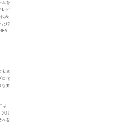
ームを
テレビ
の代表
った時
FA
で初め
プロ化
事な要
には
、負け
それを