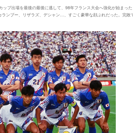
ドカップ出場を最後の最後に逃して、98年フランス大会へ強化が始まった
カランブー、リザラズ、デシャン…、すごく豪華な顔ぶれだった。完敗