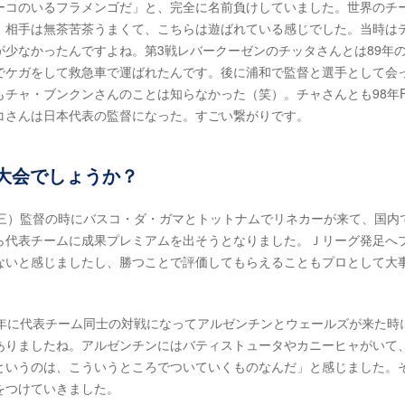
コのいるフラメンゴだ」と、完全に名前負けしていました。世界のチ
、相手は無茶苦茶うまくて、こちらは遊ばれている感じでした。当時は
少なかったんですよね。第3戦レバークーゼンのチッタさんとは89年
でケガをして救急車で運ばれたんです。後に浦和で監督と選手として会
チャ・ブンクンさんのことは知らなかった（笑）。チャさんとも98年FI
コさんは日本代表の監督になった。すごい繋がりです。
大会でしょうか？
三）監督の時にバスコ・ダ・ガマとトットナムでリネカーが来て、国内
ら代表チームに成果プレミアムを出そうとなりました。Ｊリーグ発足へ
ないと感じましたし、勝つことで評価してもらえることもプロとして大
2年に代表チーム同士の対戦になってアルゼンチンとウェールズが来た時
ありましたね。アルゼンチンにはバティストュータやカニーヒャがいて
というのは、こういうところでついていくものなんだ」と感じました。
をつけていきました。