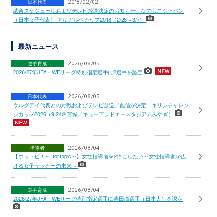
日本代表
2018/02/02
試合スケジュールおよびテレビ放送決定のお知らせ なでしこジャパン
（日本女子代表） アルガルベカップ2018（2/28～3/7）
最新ニュース
選手育成
2026/08/05
2026/27年JFA・WEリーグ特別指定選手に2選手を認定
日本代表
2026/08/05
ウルグアイ代表との対戦およびテレビ放送／配信が決定 キリンチャレン
ジカップ2026（9.24＠宮城／キューアンドエースタジアムみやぎ）
指導者
2026/08/04
【ホットピ！～HotTopic～】女性指導者を2倍にしたい～女性指導者が広
げる女子サッカーの未来～
選手育成
2026/08/04
2026/27年JFA・WEリーグ特別指定選手に柴田瞳選手（日本大）を認定