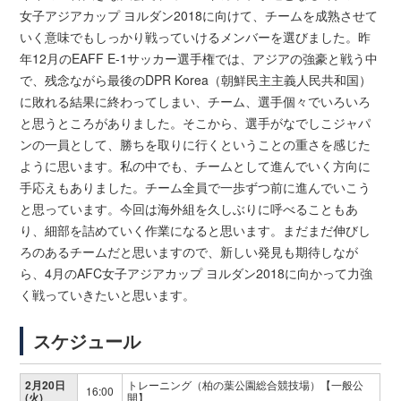
女子アジアカップ ヨルダン2018に向けて、チームを成熟させて
いく意味でもしっかり戦っていけるメンバーを選びました。昨
年12月のEAFF E-1サッカー選手権では、アジアの強豪と戦う中
で、残念ながら最後のDPR Korea（朝鮮民主主義人民共和国）
に敗れる結果に終わってしまい、チーム、選手個々でいろいろ
と思うところがありました。そこから、選手がなでしこジャパ
ンの一員として、勝ちを取りに行くということの重さを感じた
ように思います。私の中でも、チームとして進んでいく方向に
手応えもありました。チーム全員で一歩ずつ前に進んでいこう
と思っています。今回は海外組を久しぶりに呼べることもあ
り、細部を詰めていく作業になると思います。まだまだ伸びし
ろのあるチームだと思いますので、新しい発見も期待しなが
ら、4月のAFC女子アジアカップ ヨルダン2018に向かって力強
く戦っていきたいと思います。
スケジュール
2月20日
トレーニング（柏の葉公園総合競技場）【一般公
16:00
(火)
開】