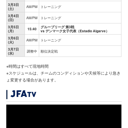
3月3日
AM/PM
トレーニング
(土)
3月4日
AM/PM
トレーニング
(日)
3月5日
グループリーグ 第3戦
15:40
(月)
vs デンマーク女子代表（Estadio Algarve）
3月6日
AM/PM
トレーニング
(火)
3月7日
調整中
順位決定戦
(水)
※時間はすべて現地時間
※スケジュールは、チームのコンディションや天候等により急き
ょ変更する場合があります。