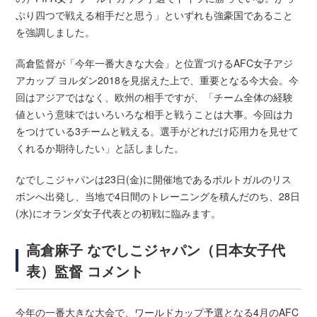
ぷり四つで戦える相手だと思う」といずれも強豪国であること
を強調しました。
高倉監督が「今年一番大きな大会」と位置づけるAFC女子アジ
アカップ ヨルダン2018を見据えた上で、重要となる今大会。今
回はアジアではなく、欧州の相手ですが、「チーム全体の経験
値という意味ではいろいろな相手と戦うことは大事。今回は力
をつけている3チームと戦える。選手がどれだけ応用力を見せて
くれるか期待したい」と話しました。
なでしこジャパンは23日(金)に開催地であるポルトガルのリス
ボンへ出発し、当地で4日間のトレーニングを積んだのち、28日
(水)にオランダ女子代表との初戦に臨みます。
高倉麻子 なでしこジャパン（日本女子代
表）監督 コメント
今年の一番大きな大会で、ワールドカップ予選となる4月のAFC