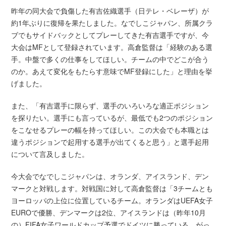
昨年の同大会で負傷した有吉佐織選手（日テレ・ベレーザ）が
約1年ぶりに復帰を果たしました。なでしこジャパン、所属クラ
ブでもサイドバックとしてプレーしてきた有吉選手ですが、今
大会はMFとして登録されています。高倉監督は「経験のある選
手。中盤で多くの仕事をしてほしい。チームの中でどこが合う
のか。あえて変化をもたらす意味でMF登録にした」と理由を挙
げました。
また、「有吉選手に限らず、選手のいろいろな適正ポジション
を探りたい。選手にも言っているが、最低でも2つのポジション
をこなせるプレーの幅を持ってほしい。この大会でも本職とは
違うポジションで起用する選手が出てくると思う」と選手起用
について言及しました。
今大会でなでしこジャパンは、オランダ、アイスランド、デン
マークと対戦します。対戦国に対して高倉監督は「3チームとも
ヨーロッパの上位に位置しているチーム。オランダはUEFA女子
EUROで優勝、デンマークは2位、アイスランドは（昨年10月
の）FIFA女子ワールドカップ予選でドイツに勝っている。がっ