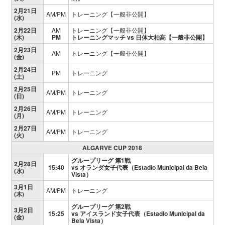
2月21日
AM/PM
トレーニング【一般非公開】
(水)
2月22日
AM
トレーニング【一般非公開】
(木)
PM
トレーニングマッチ vs 日体大柏高【一般非公開】
2月23日
AM
トレーニング【一般非公開】
(金)
2月24日
PM
トレーニング
(土)
2月25日
AM/PM
トレーニング
(日)
2月26日
AM/PM
トレーニング
(月)
2月27日
AM/PM
トレーニング
(火)
ALGARVE CUP 2018
グループリーグ 第1戦
2月28日
15:40
vs オランダ女子代表（Estadio Municipal da Bela
(水)
Vista）
3月1日
AM/PM
トレーニング
(木)
グループリーグ 第2戦
3月2日
15:25
vs アイスランド女子代表（Estadio Municipal da
(金)
Bela Vista）