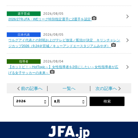
選手育成
2026/08/05
2026/27年JFA・WEリーグ特別指定選手に2選手を認定
日本代表
2026/08/05
ウルグアイ代表との対戦およびテレビ放送／配信が決定 キリンチャレン
ジカップ2026（9.24＠宮城／キューアンドエースタジアムみやぎ）
指導者
2026/08/04
【ホットピ！～HotTopic～】女性指導者を2倍にしたい～女性指導者が広
げる女子サッカーの未来～
前の記事へ
│
一覧へ
│
次の記事へ