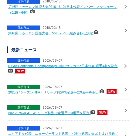
日本代表
2018/05/15
第46回トゥーロン国際大会2018 U-21日本代表メンバー・スケジュール
（5/28～6/9）
日本代表
2018/03/15
第46回トゥーロン国際大会（5/26～6/9）組み合わせ決定
最新ニュース
日本代表
2026/08/07
FIFAe Continental Championshipに臨むサッカーe日本代表 選手4名が決定
選手育成
2026/08/07
2026/27シーズン JFA・Ｊリーグ特別指定選手に9選手を認定
選手育成
2026/08/07
2026/27年JFA・WEリーグ特別指定選手に3選手を認定
日本代表
2026/08/07
エクアドル代表、ニュージーランド代表、パナマ代表の参加および放送／