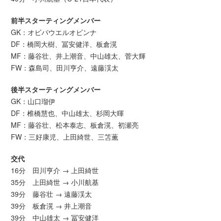
前半スターティングメンバー
GK：オビパウエルオビンナ
DF：橋岡大樹、冨安健洋、板倉滉
MF：藤谷壮、井上潮音、中山雄太、菅大輝
FW：森島司、田川亨介、遠藤渓太
後半スターティングメンバー
GK：山口瑠伊
DF：椎橋慧也、中山雄太、杉岡大暉
MF：藤谷壮、松本泰志、板倉滉、初瀬亮
FW：三好康児、上田綺世、三笘薫
交代
16分 田川亨介 → 上田綺世
35分 上田綺世 → 小川航基
39分 藤谷壮 → 遠藤渓太
39分 板倉滉 → 井上潮音
39分 中山雄太 → 冨安健洋