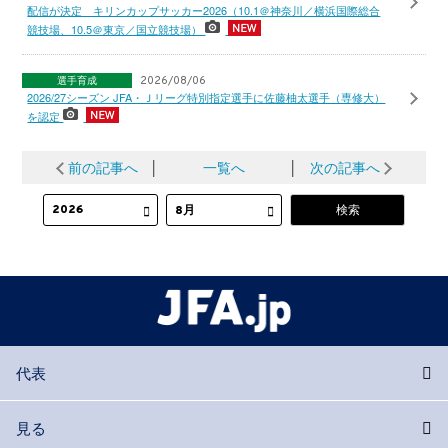
配信が決定 キリンカップサッカー2026（10.1＠神奈川／横浜国際総合
競技場、10.5＠東京／国立競技場）
選手育成
2026/08/06
2026/27シーズン JFA・Ｊリーグ特別指定選手に佐藤柚太選手（専修大）
を認定
前の記事へ
│
一覧へ
│
次の記事へ
代表
見る