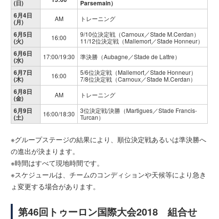
(日)
Parsemain）
6月4日
AM
トレーニング
(月)
6月5日
9/10位決定戦（Carnoux／Stade M.Cerdan）
16:00
(火)
11/12位決定戦（Mallemort／Stade Honneur）
6月6日
17:00/19:30
準決勝（Aubagne／Stade de Lattre）
(水)
6月7日
5/6位決定戦（Mallemort／Stade Honneur）
16:00
(木)
7/8位決定戦（Carnoux／Stade M.Cerdan）
6月8日
AM
トレーニング
(金)
6月9日
3位決定戦/決勝（Martigues／Stade Francis-
16:00/18:30
(土)
Turcan）
※グループステージの結果により、順位決定戦あるいは準決勝へ
の進出が決まります。
※時間はすべて現地時間です。
※スケジュールは、チームのコンディションや天候等により急き
ょ変更する場合があります。
第46回トゥーロン国際大会2018 組合せ