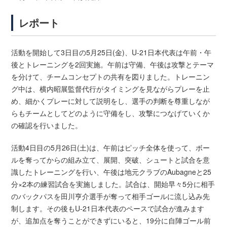
レポート
活動を開始して3日目の5月25日(金)、U-21日本代表は午前・午
後とトレーニングを2回実施。午前は守備、午後は攻撃とテーマ
を分けて、チームコンセプトの共有を図りました。トレーニン
グ中は、横内昭展監督代行がタイミングを見ながらプレーを止
め、細かくプレーに対して説明をし、選手の判断を尊重しなが
らもチームとしてどのように守備をし、攻撃につなげていくか
の確認を行いました。
活動4日目の5月26日(土)は、午前はピッチ全体を使って、ボー
ルを奪ってからの組み立て、展開、突破、シュートと試合を意
識したトレーニングを行い、午後は地元クラブのAubagneと25
分×2本の練習試合を実施しました。試合は、開始早々5分に相手
のバックパスを田川亨介選手が奪って相手ゴールに流し込み先
制します。その後もU-21日本代表のペースで試合が進みます
が、追加点を奪うことができずにいると、19分に自陣ゴール前