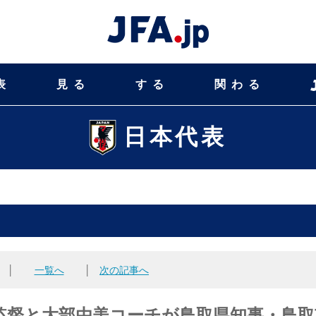
表
見る
する
関わる
日本代表
│
一覧へ
│
次の記事へ
監督と大部由美コーチが鳥取県知事・鳥取