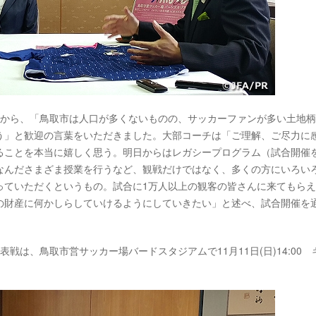
長から、「鳥取市は人口が多くないものの、サッカーファンが多い土地
う」と歓迎の言葉をいただきました。大部コーチは「ご理解、ご尽力に
ることを本当に嬉しく思う。明日からはレガシープログラム（試合開催
なんださまざま授業を行うなど、観戦だけではなく、多くの方にいろい
っていただくというもの。試合に1万人以上の観客の皆さんに来てもら
の財産に何かしらしていけるようにしていきたい」と述べ、試合開催を
。
戦は、鳥取市営サッカー場バードスタジアムで11月11日(日)14:00 