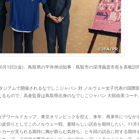
0月12日(金)、鳥取県の平井伸治知事・鳥取市の深澤義彦市長を表敬訪
ドスタジアムで開催されるなでしこジャパン 対 ノルウェー女子代表の国際
えるもので、高倉監督は鳥取県出身のなでしこジャパン 大部由美コーチ
女子ワールドカップ、東京オリンピックを控え、来年、再来年につなが
皮切りとしてこのノルウェー戦、素晴らしい試合を期待したい。11月1
ッカーが見られる期待に胸が膨らむ気持ち」と今回の試合に対する期待
ドカップ、その次の東京オリンピックに向かっていくチームにとって、