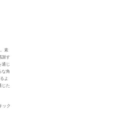
柄。素
感謝す
を通じ
ろな角
えるよ
通じた
キック