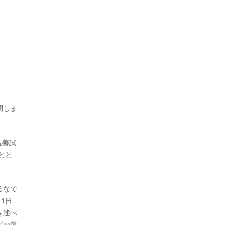
問しま
親善試
とと
るなで
1日
を述べ
どの選