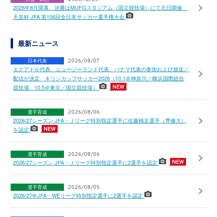
2026年8月開幕、決勝はMUFGスタジアム（国立競技場）にて元日開催
天皇杯 JFA 第106回全日本サッカー選手権大会
最新ニュース
日本代表
2026/08/07
エクアドル代表、ニュージーランド代表、パナマ代表の参加および放送／
配信が決定 キリンカップサッカー2026（10.1＠神奈川／横浜国際総合
競技場、10.5＠東京／国立競技場）
選手育成
2026/08/06
2026/27シーズン JFA・Ｊリーグ特別指定選手に佐藤柚太選手（専修大）
を認定
選手育成
2026/08/06
2026/27シーズン JFA・Ｊリーグ特別指定選手に2選手を認定
選手育成
2026/08/05
2026/27年JFA・WEリーグ特別指定選手に2選手を認定