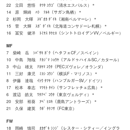
22 立田 悠悟 ﾀﾂﾀ ﾕｳｺﾞ（清水エスパルス）＊
14 原 輝綺 ﾊﾗ ﾃﾙｷ（サガン鳥栖）＊
2 杉岡 大暉 ｽｷﾞｵｶ ﾀﾞｲｷ（湘南ベルマーレ）＊
15 菅 大輝 ｽｶﾞ ﾀﾞｲｷ（北海道コンサドーレ札幌）＊
16 冨安 健洋 ﾄﾐﾔｽ ﾀｹﾋﾛ（シントトロイデンVV／ベルギー）
MF
7 柴崎 岳 ｼﾊﾞｻｷ ｶﾞｸ（ヘタフェCF／スペイン）
10 中島 翔哉 ﾅｶｼﾞﾏ ｼｮｳﾔ（アルドゥハイルSC／カタール）
3 中山 雄太 ﾅｶﾔﾏ ﾕｳﾀ（PECズヴォレ／オランダ）
11 三好 康児 ﾐﾖｼ ｺｳｼﾞ（横浜F・マリノス）＊
8 伊藤 達哉 ｲﾄｳ ﾀﾂﾔ（ハンブルガーSV／ドイツ）
17 松本 泰志 ﾏﾂﾓﾄ ﾀｲｼ（サンフレッチェ広島）＊
6 渡辺 皓太 ﾜﾀﾅﾍﾞ ｺｳﾀ（東京ヴェルディ）＊
20 安部 裕葵 ｱﾍﾞ ﾋﾛｷ（鹿島アントラーズ）＊
21 久保 建英 ｸﾎﾞ ﾀｹﾌｻ（FC東京）
FW
18 岡崎 慎司 ｵｶｻﾞｷ ｼﾝｼﾞ（レスター・シティー／イングラ