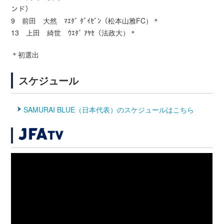
ンド）
9 前田 大然 ﾏｴﾀﾞ ﾀﾞｲｾﾞﾝ（松本山雅FC）＊
13 上田 綺世 ｳｴﾀﾞ ｱﾔｾ（法政大）＊
＊初選出
スケジュール
SAMURAI BLUE（日本代表）のスケジュールはこちら