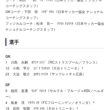
コーチングスタッフ）
GKコーチ：下田 崇 ｼﾓﾀﾞ ﾀｶｼ（日本サッカー協会 ナショナル
コーチングスタッフ）
フィジカルコーチ：松本 良一 ﾏﾂﾓﾄ ﾘｮｳｲﾁ（日本サッカー協会
ナショナルコーチングスタッフ）
選手
GK
1 川島 永嗣 ｶﾜｼﾏ ｴｲｼﾞ（RCストラスブール／フランス）
12 小島 亨介 ｺｼﾞﾏ ﾘｮｳｽｹ（大分トリニータ）＊
23 大迫 敬介 ｵｵｻｺ ｹｲｽｹ（サンフレッチェ広島）
DF
5 植田 直通 ｳｴﾀﾞ ﾅｵﾐﾁ（セルクル・ブルージュKSV／ベルギ
ー）
4 板倉 滉 ｲﾀｸﾗ ｺｳ（FCフローニンゲン／オランダ）＊
19 岩田 智輝 ｲﾜﾀ ﾄﾓｷ（大分トリニータ）＊