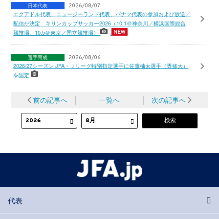
日本代表
2026/08/07
エクアドル代表、ニュージーランド代表、パナマ代表の参加および放送／
配信が決定 キリンカップサッカー2026（10.1＠神奈川／横浜国際総合
競技場、10.5＠東京／国立競技場）
選手育成
2026/08/06
2026/27シーズン JFA・Ｊリーグ特別指定選手に佐藤柚太選手（専修大）
を認定
前の記事へ
│
一覧へ
│
次の記事へ
代表