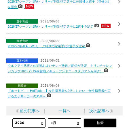
2026/27シーズン JFA・Ｊリーグ特別指定選手に佐藤柚太選手（専修大）
を認定
選手育成
2026/08/06
2026/27シーズン JFA・Ｊリーグ特別指定選手に2選手を認定
選手育成
2026/08/05
2026/27年JFA・WEリーグ特別指定選手に2選手を認定
日本代表
2026/08/05
ウルグアイ代表との対戦およびテレビ放送／配信が決定 キリンチャレン
ジカップ2026（9.24＠宮城／キューアンドエースタジアムみやぎ）
指導者
2026/08/04
【ホットピ！～HotTopic～】女性指導者を2倍にしたい～女性指導者が広
げる女子サッカーの未来～
前の記事へ
│
一覧へ
│
次の記事へ