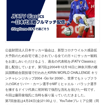
公益財団法人日本サッカー協会は、新型コロナウイルス感染拡
大予防のため自宅で過ごされている全ての方々にサッカー観戦
をお楽しみいただけるよう、過去の代表戦をJFATV Classicsと
題し配信しています。第7回は2004年12月16日に神奈川県の横
浜国際総合競技場で行われたKIRIN WORLD CHALLENGE キリ
ンチャレンジカップ2004 -Go for 2006!-。世界でもトップクラ
スのGKオリバー・カーン選手やMFミヒャエル・バラック選手
を擁するドイツ代表に初対戦で強烈な洗礼を浴びた一戦です。
今回は藤田俊哉氏に当時を振り返っていただきました。
第7回放送は4月24日(金)21:00より、YouTubeプレミア公開（同