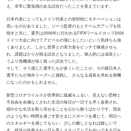
え、非常に緊張感のある試合だったことを覚えています。
日本代表にとってもドイツ代表との初対戦にモチベーションは
高いものがありました。ジーコ監督のもとチーム力アップを目
指すと共に、選手は2006年に行われるFIFAワールドカップ2006
ドイツ大会に向けてアピールの場にもしたいという気持ちも強
くありました。しかし世界との実力差をピッチで痛感させら
れ、課題ばかりが残る試合となりました。個人的には成長とい
うより危機感が強く残った試合でした。
そして、そう感じた選手たちが多くいたことが、その後日本人
選手たちが海外リーグへと挑戦し、さらなる成長を求める契機
になったのかもしれません。
新型コロナウイルスが世界的に猛威をふるい、見えない恐怖と
不自由を余儀なくされた生活の毎日が一日でも早く改善され、
穏やかな生活を取り戻せることを心から願うばかりです。現在
のような辛い時間を過ごす皆さまにスポーツを通じて、明日へ
のエネルギーを感じてもらい、少しの癒しとなれば嬉しいで
す。状況が改善され一日も早くスタジアムでお会いできる日を