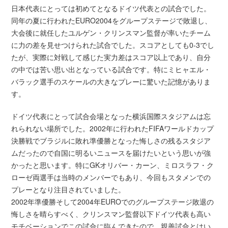
日本代表にとっては初めてとなるドイツ代表との試合でした。
同年の夏に行われたEURO2004をグループステージで敗退し、
大会後に就任したユルゲン・クリンスマン監督が率いたチーム
に力の差を見せつけられた試合でした。スコアとしても0-3でし
たが、実際に対戦して感じた実力差はスコア以上であり、自分
の中では苦い思い出となっている試合です。特にミヒャエル・
バラック選手のスケールの大きなプレーに驚いた記憶がありま
す。
ドイツ代表にとって試合会場となった横浜国際スタジアムは忘
れられない場所でした。2002年に行われたFIFAワールドカップ
決勝戦でブラジルに敗れ準優勝となった悔しさの残るスタジア
ムだったので自国に明るいニュースを届けたいという思いが強
かったと思います。特にGKオリバー・カーン、ミロスラフ・ク
ローゼ両選手は当時のメンバーでもあり、今回もスタメンでの
プレーとなり注目されていました。
2002年準優勝そして2004年EUROでのグループステージ敗退の
悔しさを晴らすべく、クリンスマン監督以下ドイツ代表も高い
モチベーションでこの試合に臨んできたので、親善試合とはい