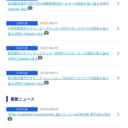
吉田麻也選手が2017年の国際親善試合ベルギー代表戦を振り返るJFATV
Classics Vol.5
日本代表
2020/04/17
中村憲剛選手がキリンカップサッカー2007のモンテネグロ代表戦を振り
返るJFATV Classics Vol.4
日本代表
2020/04/15
秋田豊氏がキリンカップサッカー2003のアルゼンチン代表戦を振り返る
JFATV Classics Vol.3
日本代表
2020/04/13
香川真司選手がキリンチャレンジカップ2013のウルグアイ代表戦を振り
返るJFATV Classics Vol.2
最新ニュース
日本代表
2026/08/07
FIFAe Continental Championshipに臨むサッカーe日本代表 選手4名が決定