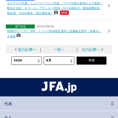
エクアドル代表、ニュージーランド代表、パナマ代表の参加および放送／
配信が決定 キリンカップサッカー2026（10.1＠神奈川／横浜国際総合
競技場、10.5＠東京／国立競技場）
選手育成
2026/08/06
2026/27シーズン JFA・Ｊリーグ特別指定選手に佐藤柚太選手（専修大）
を認定
前の記事へ
│
一覧へ
│
次の記事へ
代表
見る