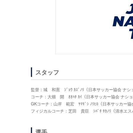
スタッフ
監督：城 和憲 ｼﾞｮｳ ｶｽﾞﾉﾘ（日本サッカー協会 
コーチ：大畑 開 ｵｵﾊﾀ ｶｲ（日本サッカー協会 ナ
GKコーチ：山岸 範宏 ﾔﾏｷﾞｼ ﾉﾘﾋﾛ（日本サッカ
フィジカルコーチ：芝田 貴臣 ｼﾊﾞﾀ ﾀｶﾉﾘ（清水エ
選手