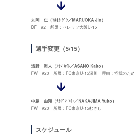
丸岡 仁（ﾏﾙｵｶ ｼﾞﾝ／MARUOKA Jin）
DF #2 所属：セレッソ大阪U-15
選手変更（5/15）
浅野 海人（ｱｻﾉ ｶｲﾄ／ASANO Kaito）
FW #20 所属：FC東京U-15深川 理由：怪我のた
中島 由翔（ﾅｶｼﾞﾏ ﾕｲﾄ／NAKAJIMA Yuito）
FW #20 所属：FC東京U-15むさし
スケジュール