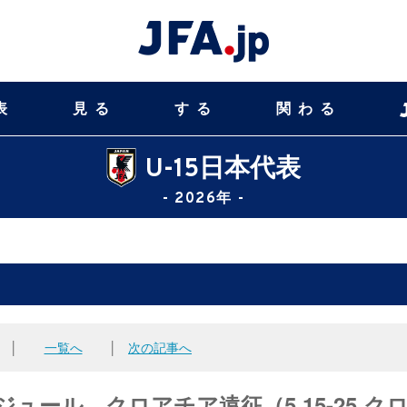
表
見る
する
関わる
U-15日本代表
- 2026年 -
│
一覧へ
│
次の記事へ
ジュール クロアチア遠征（5.15-25 ク