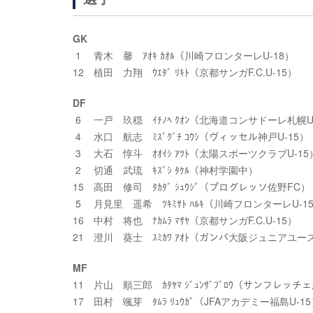
GK
1 青木 馨 ｱｵｷ ｶｵﾙ（川崎フロンターレU-18）
12 植田 力翔 ｳｴﾀﾞ ﾘｷﾄ（京都サンガF.C.U-15）
DF
6 一戸 玖穏 ｲﾁﾉﾍ ｸｵﾝ（北海道コンサドーレ札幌U
4 水口 航志 ﾐｽﾞｸﾞﾁ ｺｳｼ（ヴィッセル神戸U-15）
3 大石 惇斗 ｵｵｲｼ ｱﾂﾄ（太陽スポーツクラブU-15
2 切通 武琉 ｷｽﾞｼ ﾀｹﾙ（神村学園中）
15 高田 修司 ﾀｶﾀﾞ ｼｭｳｼﾞ（プログレッソ佐野FC）
5 月見里 遥希 ﾂｷﾐｻﾄ ﾊﾙｷ（川崎フロンターレU-1
16 中村 将也 ﾅｶﾑﾗ ﾏｻﾔ（京都サンガF.C.U-15）
21 澄川 葵士 ｽﾐｶﾜ ｱｵﾄ（ガンバ大阪ジュニアユー
MF
11 片山 順三郎 ｶﾀﾔﾏ ｼﾞｭﾝｻﾞﾌﾞﾛｳ（サンフレッ
17 田村 颯芽 ﾀﾑﾗ ﾘｭｳｶﾞ（JFAアカデミー福島U-1