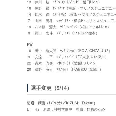
13 井川 航 ｲｶﾞﾜ ｺｳ（ジュビロ磐田U-15）
18 佐野 翼 ｻﾉ ﾂﾊﾞｻ（横浜F･マリノスジュニアユ
14 鈴木 遼 ｽｽﾞｷ ﾘｮｳ（横浜F･マリノスジュニア
7 山田 湊斗 ﾔﾏﾀﾞ ﾐﾅﾄ（横浜F･マリノスジュニ
19 八木橋 源太 ﾔｷﾞﾊｼ ｹﾞﾝﾀ（柏レイソルU-15）
8 野口 壱斗 ﾉｸﾞﾁ ｲﾁﾄ（ソレッソ熊本）
FW
10 田中 綸太郎 ﾀﾅｶ ﾘﾝﾀﾛｳ（FC ALONZA U-15）
9 安達 一平 ｱﾀﾞﾁ ｲｯﾍﾟｲ（FC東京U-15深川）
22 青木 琉壱 ｱｵｷ ﾘｭｳｲ（愛媛FC U-15）
20 浅野 海人 ｱｻﾉ ｶｲﾄ（FC東京U-15深川）
選手変更（5/14）
切通 武琉（ｷｽﾞｼ ﾀｹﾙ／KIZUSHI Takeru）
DF #2 所属：神村学園中 理由：怪我のため