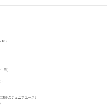
-18）
）
5生田）
ス）
チェ広島F.Cジュニアユース）
5）