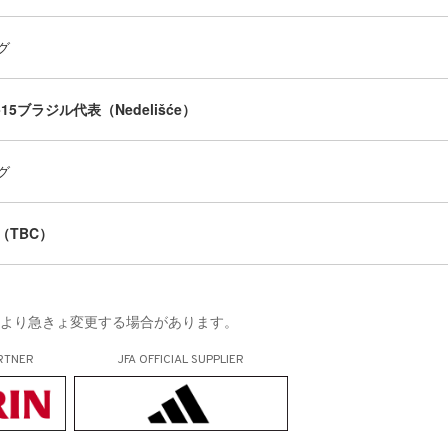
グ
U-15ブラジル代表（Nedelišće）
グ
（TBC）
により急きょ変更する場合があります。
RTNER
JFA OFFICIAL
SUPPLIER