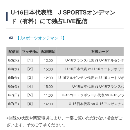
U-16日本代表戦 J SPORTSオンデマン
ド（有料）にて独占LIVE配信
【Jスポーツオンデマンド】
配信日
マッチ
No.
配信開始
対戦カード
6/3(水)
【1】
U-16フランス代表 vs U-16アルゼンチン
12:00
6/3(水)
【2】
U-16日本代表 vs U-16コートジボワール
15:00
6/5(金)
【3】
U-16アルゼンチン代表 vs U-16コートジボ
12:00
6/5(金)
【4】
U-16日本代表 vs U-16フランス代表
15:00
6/7(日)
【5】
U-16コートジボワール代表 vs U-16フラ
11:00
6/7(日)
【6】
U-16日本代表 vs U-16アルゼンチン代
14:00
※回線の状況や閲覧環境により、一部ご覧いただけない場合がご
ざいます。予めご了承ください。