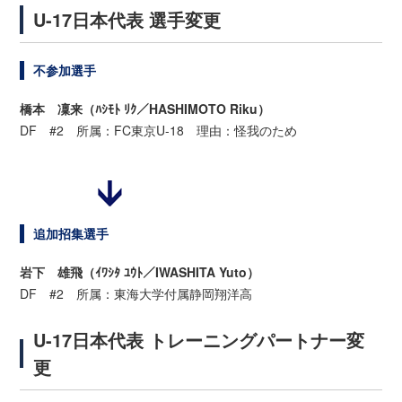
U-17日本代表 選手変更
不参加選手
橋本 凜来（ﾊｼﾓﾄ ﾘｸ／HASHIMOTO Riku）
DF #2 所属：FC東京U-18 理由：怪我のため
追加招集選手
岩下 雄飛（ｲﾜｼﾀ ﾕｳﾄ／IWASHITA Yuto）
DF #2 所属：東海大学付属静岡翔洋高
U-17日本代表 トレーニングパートナー変
更