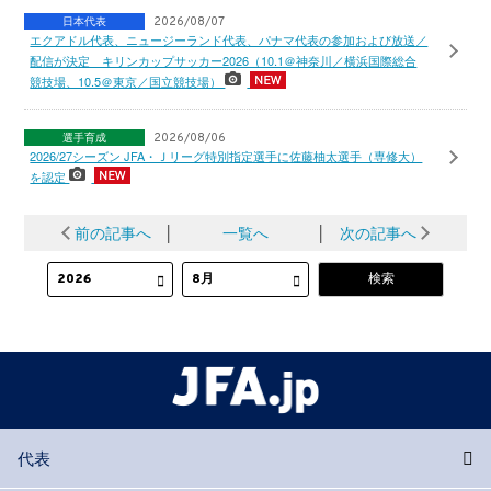
日本代表
2026/08/07
エクアドル代表、ニュージーランド代表、パナマ代表の参加および放送／
配信が決定 キリンカップサッカー2026（10.1＠神奈川／横浜国際総合
競技場、10.5＠東京／国立競技場）
選手育成
2026/08/06
2026/27シーズン JFA・Ｊリーグ特別指定選手に佐藤柚太選手（専修大）
を認定
前の記事へ
│
一覧へ
│
次の記事へ
代表