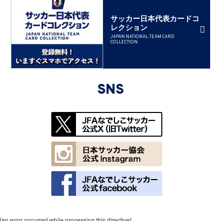
サッカー日本代表カードコ
レクション
JAPAN NATIONAL TEAM CARD
COLLECTION
SNS
[an error occurred while processing this directive]