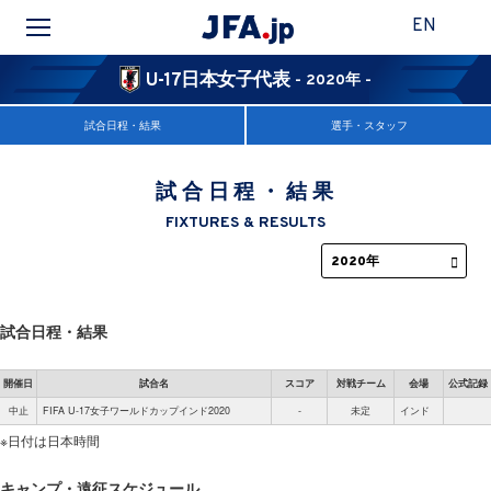
EN
U-17日本女子代表
- 2020年 -
試合日程・結果
選手・スタッフ
試合日程・結果
FIXTURES & RESULTS
試合日程・結果
開催日
試合名
スコア
対戦チーム
会場
公式記録
中止
FIFA U-17女子ワールドカップインド2020
-
未定
インド
※日付は日本時間
キャンプ・遠征スケジュール