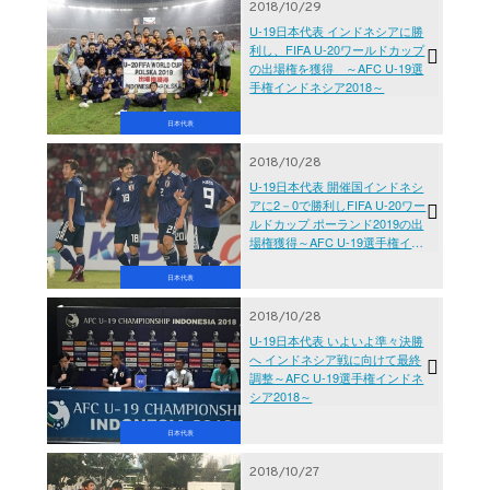
2018/10/29
U-19日本代表 インドネシアに勝
利し、FIFA U-20ワールドカップ
の出場権を獲得 ～AFC U-19選
手権インドネシア2018～
日本代表
2018/10/28
U-19日本代表 開催国インドネシ
アに2－0で勝利しFIFA U-20ワー
ルドカップ ポーランド2019の出
場権獲得～AFC U-19選手権イン
ドネシア2018～
日本代表
2018/10/28
U-19日本代表 いよいよ準々決勝
へ インドネシア戦に向けて最終
調整～AFC U-19選手権インドネ
シア2018～
日本代表
2018/10/27