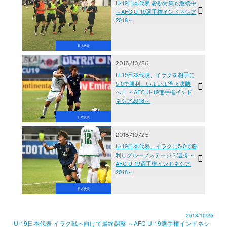
U-19日本代表 暑熱対策も継続中
～AFC U-19選手権インドネシア
2018～
日本代表
2018/10/26
U-19日本代表、イラクを相手に
5-0で勝利。いよいよ準々決勝
へ！ ～AFC U-19選手権インド
ネシア2018～
日本代表
2018/10/25
U-19日本代表、イラクに5-0で勝
利しグループステージ３連勝 ～
AFC U-19選手権インドネシア
2018～
日本代表
2018/10/25
U-19日本代表 イラク戦へ向けて最終調整 ～AFC U-19選手権インドネシ