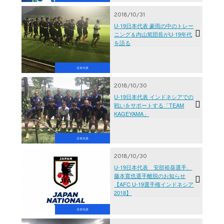
2018/10/31
U-19日本代表 豪雨の中のトレー
ニング＆内山篤団長がU-19年代
を語る
日本代表
2018/10/30
U-19日本代表 インドネシアでの
戦いをサポートする「TEAM
KAGEYAMA」
日本代表
2018/10/30
U-19日本代表 安部裕葵選手、
藤本寛也選手離脱のお知らせ
【AFC U-19選手権インドネシア
2018】
日本代表