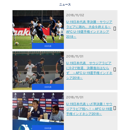
ニュース
2018/11/02
U-19日本代表 準決勝・サウジア
ラビアに敗れ、大会を終える～
AFC U-19選手権インドネシア
2018～
日本代表
2018/11/01
U-19日本代表 サウジアラビア
に0-2で敗退、決勝進出はなら
ず ～AFC U-19選手権インドネ
シア2018～
日本代表
2018/11/01
U-19日本代表 いざ準決勝！サウ
ジアラビア戦へ！～AFC U-19選
手権インドネシア2018～
日本代表