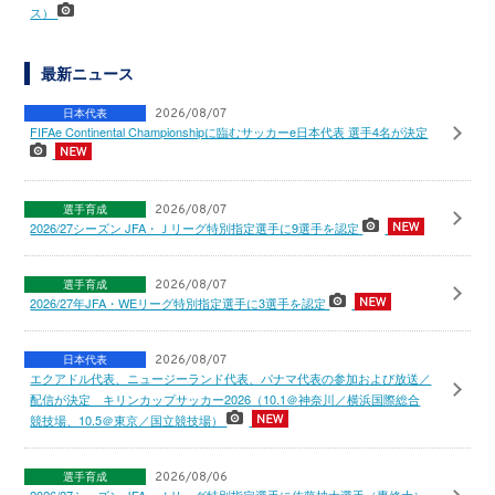
ス）
最新ニュース
日本代表
2026/08/07
FIFAe Continental Championshipに臨むサッカーe日本代表 選手4名が決定
選手育成
2026/08/07
2026/27シーズン JFA・Ｊリーグ特別指定選手に9選手を認定
選手育成
2026/08/07
2026/27年JFA・WEリーグ特別指定選手に3選手を認定
日本代表
2026/08/07
エクアドル代表、ニュージーランド代表、パナマ代表の参加および放送／
配信が決定 キリンカップサッカー2026（10.1＠神奈川／横浜国際総合
競技場、10.5＠東京／国立競技場）
選手育成
2026/08/06
2026/27シーズン JFA・Ｊリーグ特別指定選手に佐藤柚太選手（専修大）