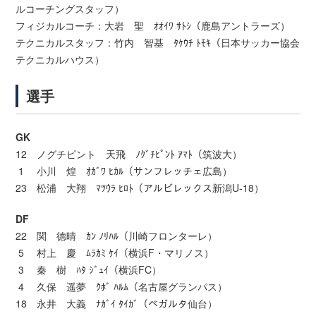
ルコーチングスタッフ）
フィジカルコーチ：大岩 聖 ｵｵｲﾜ ｻﾄｼ（鹿島アントラーズ）
テクニカルスタッフ：竹内 智基 ﾀｹｳﾁ ﾄﾓｷ（日本サッカー協会
テクニカルハウス）
選手
GK
12 ノグチピント 天飛 ﾉｸﾞﾁﾋﾟﾝﾄ ｱﾏﾄ（筑波大）
1 小川 煌 ｵｶﾞﾜ ﾋｶﾙ（サンフレッチェ広島）
23 松浦 大翔 ﾏﾂｳﾗ ﾋﾛﾄ（アルビレックス新潟U-18）
DF
22 関 德晴 ｶﾝ ﾉﾘﾊﾙ（川崎フロンターレ）
5 村上 慶 ﾑﾗｶﾐ ｹｲ（横浜F・マリノス）
3 秦 樹 ﾊﾀ ｼﾞｭｲ（横浜FC）
4 久保 遥夢 ｸﾎﾞ ﾊﾙﾑ（名古屋グランパス）
18 永井 大義 ﾅｶﾞｲ ﾀｲｶﾞ（ベガルタ仙台）