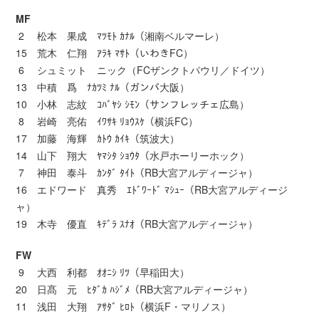
MF
2 松本 果成 ﾏﾂﾓﾄ ｶﾅﾙ（湘南ベルマーレ）
15 荒木 仁翔 ｱﾗｷ ﾏｻﾄ（いわきFC）
6 シュミット ニック（FCザンクトパウリ／ドイツ）
13 中積 爲 ﾅｶﾂﾐ ﾅﾙ（ガンバ大阪）
10 小林 志紋 ｺﾊﾞﾔｼ ｼﾓﾝ（サンフレッチェ広島）
8 岩崎 亮佑 ｲﾜｻｷ ﾘｮｳｽｹ（横浜FC）
17 加藤 海輝 ｶﾄｳ ｶｲｷ（筑波大）
14 山下 翔大 ﾔﾏｼﾀ ｼｮｳﾀ（水戸ホーリーホック）
7 神田 泰斗 ｶﾝﾀﾞ ﾀｲﾄ（RB大宮アルディージャ）
16 エドワード 真秀 ｴﾄﾞﾜｰﾄﾞ ﾏｼｭｰ（RB大宮アルディージ
ャ）
19 木寺 優直 ｷﾃﾞﾗ ｽﾅｵ（RB大宮アルディージャ）
FW
9 大西 利都 ｵｵﾆｼ ﾘﾂ（早稲田大）
20 日髙 元 ﾋﾀﾞｶ ﾊｼﾞﾒ（RB大宮アルディージャ）
11 浅田 大翔 ｱｻﾀﾞ ﾋﾛﾄ（横浜F・マリノス）