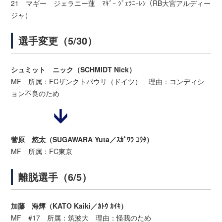
21 マギー ジェラニー蓮 ﾏｷﾞｰ ｼﾞｪﾗﾆｰﾚﾝ（RB大宮アルディー
ジャ）
選手変更（5/30）
シュミット ニック（SCHMIDT Nick）
MF 所属：FCザンクトパウリ（ドイツ） 理由：コンディシ
ョン不良のため
菅原 悠太（SUGAWARA Yuta／ｽｶﾞﾜﾗ ﾕｳﾀ）
MF 所属：FC東京
離脱選手（6/5）
加藤 海輝（KATO Kaiki／ｶﾄｳ ｶｲｷ）
MF #17 所属：筑波大 理由：怪我のため