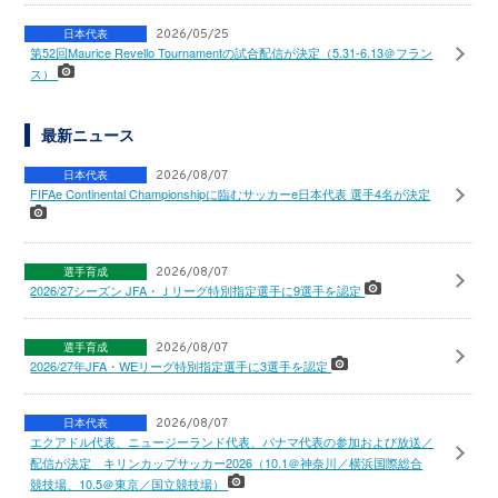
日本代表
2026/05/25
第52回Maurice Revello Tournamentの試合配信が決定（5.31-6.13＠フラン
ス）
最新ニュース
日本代表
2026/08/07
FIFAe Continental Championshipに臨むサッカーe日本代表 選手4名が決定
選手育成
2026/08/07
2026/27シーズン JFA・Ｊリーグ特別指定選手に9選手を認定
選手育成
2026/08/07
2026/27年JFA・WEリーグ特別指定選手に3選手を認定
日本代表
2026/08/07
エクアドル代表、ニュージーランド代表、パナマ代表の参加および放送／
配信が決定 キリンカップサッカー2026（10.1＠神奈川／横浜国際総合
競技場、10.5＠東京／国立競技場）