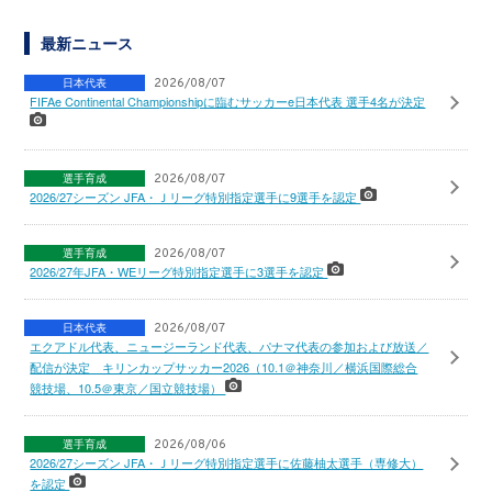
最新ニュース
日本代表
2026/08/07
FIFAe Continental Championshipに臨むサッカーe日本代表 選手4名が決定
選手育成
2026/08/07
2026/27シーズン JFA・Ｊリーグ特別指定選手に9選手を認定
選手育成
2026/08/07
2026/27年JFA・WEリーグ特別指定選手に3選手を認定
日本代表
2026/08/07
エクアドル代表、ニュージーランド代表、パナマ代表の参加および放送／
配信が決定 キリンカップサッカー2026（10.1＠神奈川／横浜国際総合
競技場、10.5＠東京／国立競技場）
選手育成
2026/08/06
2026/27シーズン JFA・Ｊリーグ特別指定選手に佐藤柚太選手（専修大）
を認定