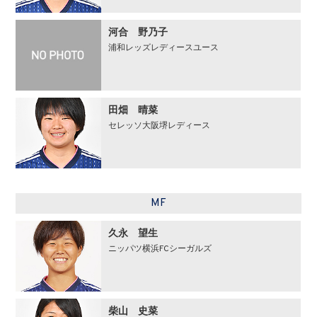
河合 野乃⼦
浦和レッズレディースユース
田畑 晴菜
セレッソ大阪堺レディース
MF
久永 望⽣
ニッパツ横浜FCシーガルズ
柴山 史菜