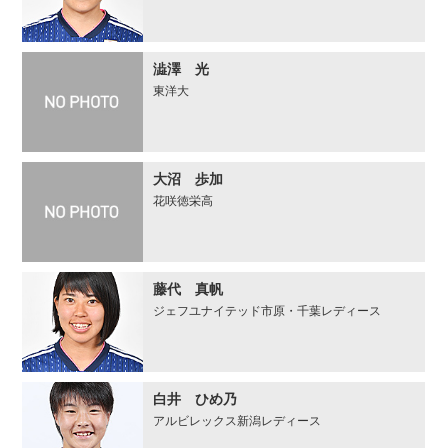
澁澤 光
東洋⼤
⼤沼 歩加
花咲徳栄高
藤代 真帆
ジェフユナイテッド市原・千葉レディース
白井 ひめ乃
アルビレックス新潟レディース