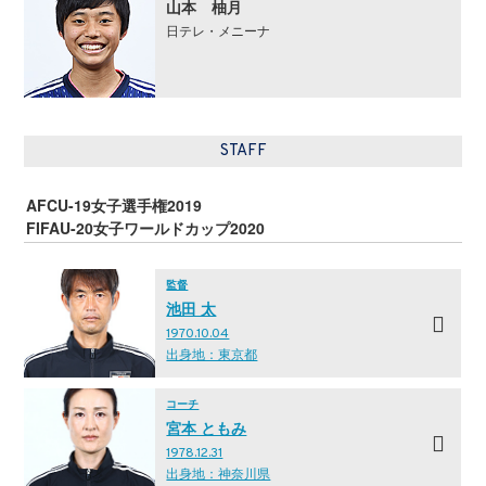
山本 柚月
日テレ・メニーナ
STAFF
AFCU-19女子選手権2019
FIFAU-20女子ワールドカップ2020
監督
池田 太
1970.10.04
出身地：東京都
コーチ
宮本 ともみ
1978.12.31
出身地：神奈川県