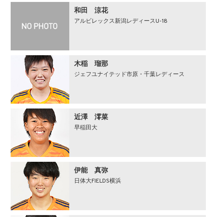
和⽥ 涼花
アルビレックス新潟レディースU-18
木稲 瑠那
ジェフユナイテッド市原・千葉レディース
近澤 澪菜
早稲田大
伊能 真弥
日体大FIELDS横浜