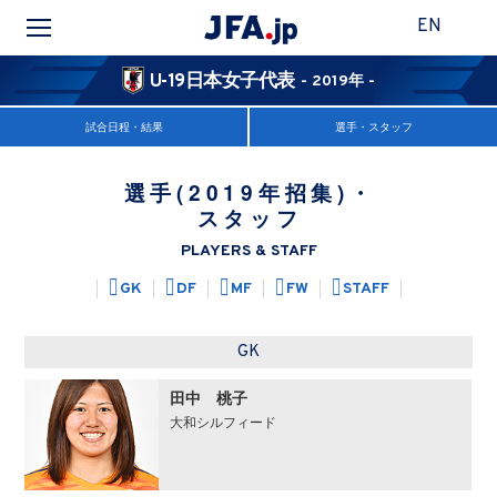
EN
U-19日本女子代表
- 2019年 -
試合日程・結果
選手・スタッフ
選手(2019年招集)・
スタッフ
PLAYERS & STAFF
GK
DF
MF
FW
STAFF
GK
田中 桃子
大和シルフィード