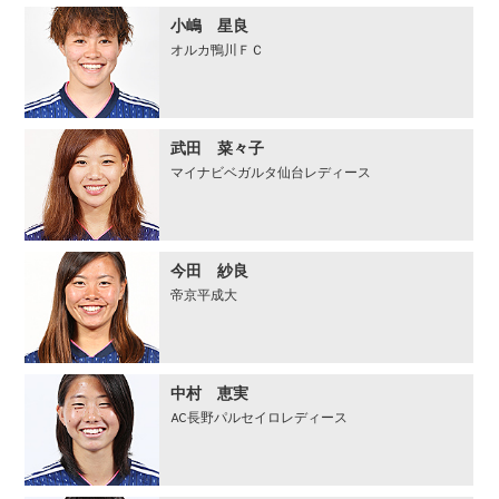
小嶋 星良
オルカ鴨川ＦＣ
武田 菜々子
マイナビベガルタ仙台レディース
今田 紗良
帝京平成大
中村 恵実
AC長野パルセイロレディース