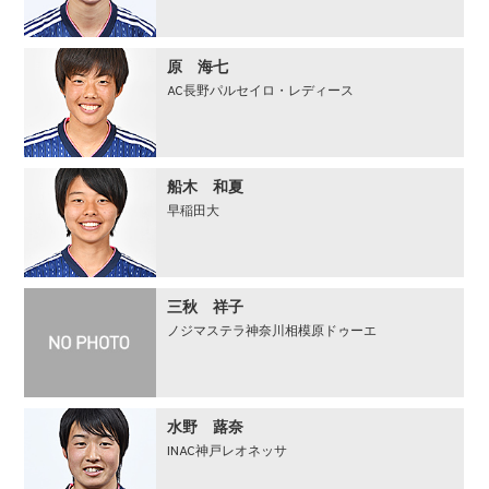
原 海七
AC長野パルセイロ・レディース
船木 和夏
早稲田大
三秋 祥子
ノジマステラ神奈川相模原ドゥーエ
水野 蕗奈
INAC神戸レオネッサ