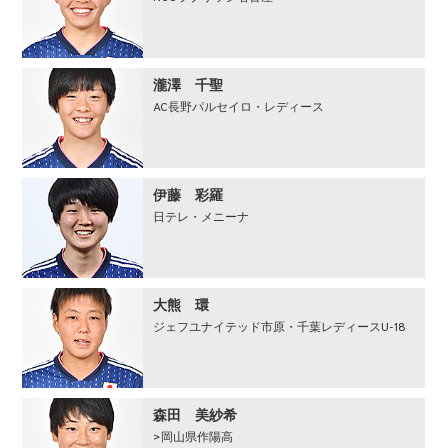
瀧澤 千聖
AC長野パルセイロ・レディース
伊藤 彩羅
日テレ・メニーナ
⼤熊 環
ジェフユナイテッド市原・千葉レディースU-18
森田 美紗希
>岡山県作陽高