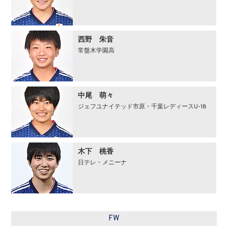
⻄野 朱⾳
常盤⽊学園⾼
中尾 萌々
ジェフユナイテッド市原・千葉レディースU-18
木下 桃香
日テレ・メニーナ
FW