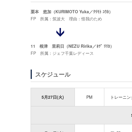
栗本 悠加（KURIMOTO Yuka／ｸﾘﾓﾄ ﾕｳｶ）
FP 所属：筑波大 理由：怪我のため
11 根津 里莉日（NEZU Ririka／ﾈﾂﾞ ﾘﾘｶ）
FP 所属：ジェフ千葉レディース
スケジュール
5月27日(火)
PM
トレーニン