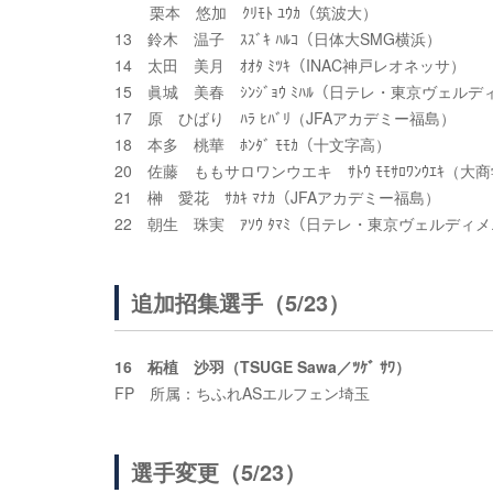
栗本 悠加 ｸﾘﾓﾄ ﾕｳｶ（筑波大）
13 鈴木 温子 ｽｽﾞｷ ﾊﾙｺ（日体大SMG横浜）
14 太田 美月 ｵｵﾀ ﾐﾂｷ（INAC神戸レオネッサ）
15 眞城 美春 ｼﾝｼﾞｮｳ ﾐﾊﾙ（日テレ・東京ヴェル
17 原 ひばり ﾊﾗ ﾋﾊﾞﾘ（JFAアカデミー福島）
18 本多 桃華 ﾎﾝﾀﾞ ﾓﾓｶ（十文字高）
20 佐藤 ももサロワンウエキ ｻﾄｳ ﾓﾓｻﾛﾜﾝｳｴｷ（大
21 榊 愛花 ｻｶｷ ﾏﾅｶ（JFAアカデミー福島）
22 朝生 珠実 ｱｿｳ ﾀﾏﾐ（日テレ・東京ヴェルディ
追加招集選手（5/23）
16 柘植 沙羽（TSUGE Sawa／ﾂｹﾞ ｻﾜ）
FP 所属：ちふれASエルフェン埼玉
選手変更（5/23）