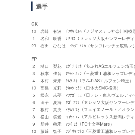
選手
GK
12 岩崎 有波 ｲﾜｻｷ ｳﾙﾊ（ノジマステラ神奈川相模
1 名和 咲香 ﾅﾜ ｻｺ（セレッソ大阪ヤンマーレデ
23 石田 ひなは ｲｼﾀﾞ ﾋﾅﾊ（サンフレッチェ広島レ
FP
2 樋口 梨花 ﾋｸﾞﾁ ﾘﾝｶ（ちふれASエルフェン埼玉
3 秋本 佳音 ｱｷﾓﾄ ｶﾉﾝ（三菱重工浦和レッズレデ
4 木村 未来 ｷﾑﾗ ﾐｷ（ちふれASエルフェン埼玉）
19 髙橋 光莉 ﾀｶﾊｼ ﾋｶﾘ（日体大SMG横浜）
5 松永 未夢 ﾏﾂﾅｶﾞ ﾐﾕ（日テレ・東京ヴェルディ
6 田子 夏海 ﾀｺﾞ ﾅﾂﾐ（セレッソ大阪ヤンマーレ
7 板村 真央 ｲﾀﾑﾗ ﾏｵ（フェイエノールト／オラ
8 横山 笑愛 ﾖｺﾔﾏ ｴﾏ（アルビレックス新潟レデ
9 新井 萌禾 ｱﾗｲ ﾓｶ（FC十文字Mare）
10 藤﨑 智子 ﾌｼﾞｻｷ ｻﾄｺ（三菱重工浦和レッズレ