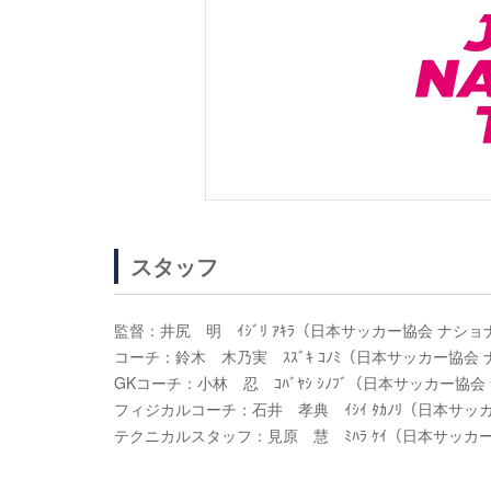
スタッフ
監督：井尻 明 ｲｼﾞﾘ ｱｷﾗ（日本サッカー協会 ナ
コーチ：鈴木 木乃実 ｽｽﾞｷ ｺﾉﾐ（日本サッカー協
GKコーチ：小林 忍 ｺﾊﾞﾔｼ ｼﾉﾌﾞ（日本サッカー
フィジカルコーチ：石井 孝典 ｲｼｲ ﾀｶﾉﾘ（日本サ
テクニカルスタッフ：見原 慧 ﾐﾊﾗ ｹｲ（日本サッカ