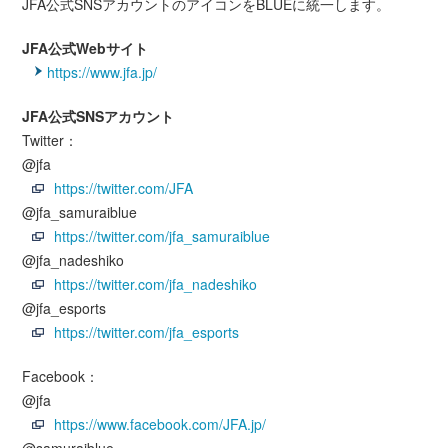
JFA公式SNSアカウントのアイコンをBLUEに統一します。
JFA公式Webサイト
https://www.jfa.jp/
JFA公式SNSアカウント
Twitter：
@jfa
https://twitter.com/JFA
@jfa_samuraiblue
https://twitter.com/jfa_samuraiblue
@jfa_nadeshiko
https://twitter.com/jfa_nadeshiko
@jfa_esports
https://twitter.com/jfa_esports
Facebook：
@jfa
https://www.facebook.com/JFA.jp/