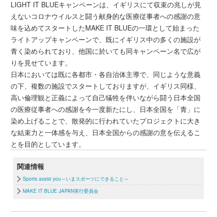
LIGHT IT BLUEキャンペーンは、イギリスにて収束の兆しが見
えないコロナウイルスと闘う献身的な医療従事者への感謝の意
味を込めてスタートしたMAKE IT BLUEの一環として始まった
ライトアップキャンペーンで、既にイギリス中の多くの施設が
青く染められており、他国に於いても同キャンペーン名で広が
りを見せています。
日本においては既に各都市・各自治体主導で、同じような意義
の下、複数の施設でスタートしておりますが、イギリス同様、
高い倫理観と正義によって自己犠牲を伴いながら闘う日本全国
の医療従事者への感謝を今一度新たにし、日本全国を「青」に
染め上げることで、散発的に行われていたプロジェクトに大き
な結束力と一体感を与え、日本全国からの感謝の意を伝えるこ
とを目的としています。
関連情報
Sports assist you～いまスポーツにできること～
MAKE IT BLUE JAPAN実行委員会