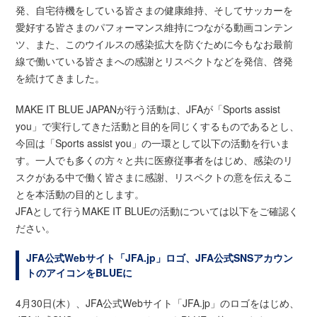
発、自宅待機をしている皆さまの健康維持、そしてサッカーを
愛好する皆さまのパフォーマンス維持につながる動画コンテン
ツ、また、このウイルスの感染拡大を防ぐために今もなお最前
線で働いている皆さまへの感謝とリスペクトなどを発信、啓発
を続けてきました。
MAKE IT BLUE JAPANが行う活動は、JFAが「Sports assist
you」で実行してきた活動と目的を同じくするものであるとし、
今回は「Sports assist you」の一環として以下の活動を行いま
す。一人でも多くの方々と共に医療従事者をはじめ、感染のリ
スクがある中で働く皆さまに感謝、リスペクトの意を伝えるこ
とを本活動の目的とします。
JFAとして行うMAKE IT BLUEの活動については以下をご確認く
ださい。
JFA公式Webサイト「JFA.jp」ロゴ、JFA公式SNSアカウン
トのアイコンをBLUEに
4月30日(木）、JFA公式Webサイト「JFA.jp」のロゴをはじめ、