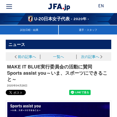
EN
U-20日本女子代表
- 2020年 -
試合日程・結果
選手・スタッフ
ニュース
前の記事へ
│
一覧へ
│
次の記事へ
MAKE IT BLUE実行委員会の活動に賛同
Sports assist you～いま、スポーツにできるこ
と～
2020年04月28日