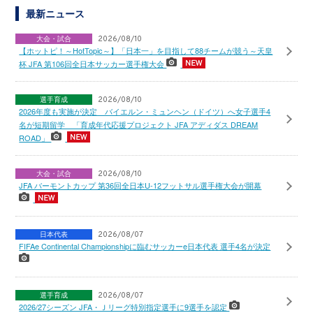
最新ニュース
大会・試合
2026/08/10
【ホットピ！～HotTopic～】「日本一」を目指して88チームが競う～天皇
杯 JFA 第106回全日本サッカー選手権大会
選手育成
2026/08/10
2026年度も実施が決定 バイエルン・ミュンヘン（ドイツ）へ女子選手4
名が短期留学 「育成年代応援プロジェクト JFA アディダス DREAM
ROAD」
大会・試合
2026/08/10
JFA バーモントカップ 第36回全日本U-12フットサル選手権大会が開幕
日本代表
2026/08/07
FIFAe Continental Championshipに臨むサッカーe日本代表 選手4名が決定
選手育成
2026/08/07
2026/27シーズン JFA・Ｊリーグ特別指定選手に9選手を認定