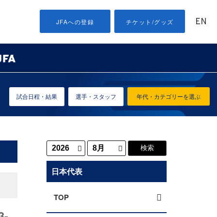
EN
JFAへの登録
チケット/グッズ
試合日程・結果
選手・スタッフ
年代・カテゴリーを選ぶ
日本代表
TOP
-