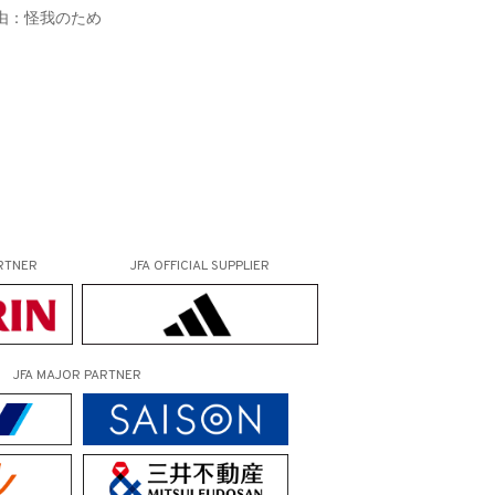
由：怪我のため
RTNER
JFA OFFICIAL
SUPPLIER
JFA MAJOR PARTNER