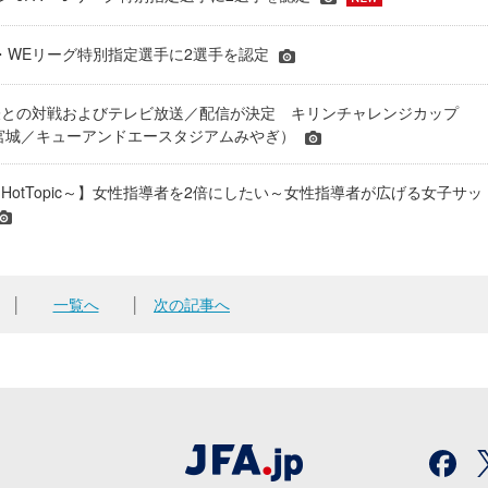
JFA・WEリーグ特別指定選手に2選手を認定
表との対戦およびテレビ放送／配信が決定 キリンチャレンジカップ
24＠宮城／キューアンドエースタジアムみやぎ）
HotTopic～】女性指導者を2倍にしたい～女性指導者が広げる女子サッ
│
一覧へ
│
次の記事へ