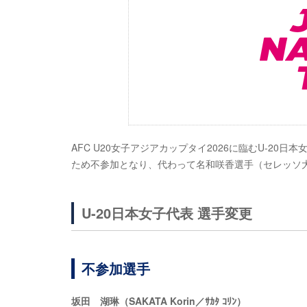
AFC U20女子アジアカップタイ2026に臨むU-2
ため不参加となり、代わって名和咲香選手（セレッソ
U-20日本女子代表 選手変更
不参加選手
坂田 湖琳（SAKATA Korin／ｻｶﾀ ｺﾘﾝ）