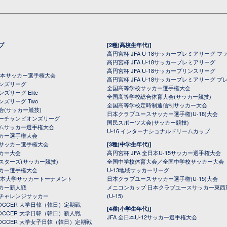
プ
[2種(高校生年代)]
高円宮杯 JFA U-18サッカープレミアリーグ フ
高円宮杯 JFA U-18サッカープレミアリーグ
高円宮杯 JFA U-18サッカープリンスリーグ
全日本サッカー選手権大会
高円宮杯 JFA U-18サッカープレミアリーグ プ
オンズリーグ
全国高等学校サッカー選手権大会
ズリーグ Elite
全国高等学校総合体育大会(サッカー競技)
ンズリーグ Two
全国高等学校定時制通信制サッカー大会
会(サッカー競技)
日本クラブユースサッカー選手権(U-18)大会
ーチャンピオンズリーグ
国民スポーツ大会(サッカー競技)
ムサッカー選手権大会
U-16 インターナショナルドリームカップ
カー選手権大会
サッカー選手権大会
[3種(中学生年代)]
カー大会
高円宮杯 JFA 全日本U-15サッカー選手権大会
スターズ(サッカー競技)
全国中学校体育大会／全国中学校サッカー大会
カー選手権大会
U-13地域サッカーリーグ
日本大学サッカートーナメント
日本クラブユースサッカー選手権(U-15)大会
カー新人戦
メニコンカップ 日本クラブユースサッカー東西
チャレンジサッカー
(U-15)
 SOCCER 大学日韓（韓日）定期戦
[4種(小学生年代)]
 SOCCER 大学日韓（韓日）新人戦
JFA 全日本U-12サッカー選手権大会
 SOCCER 大学女子日韓（韓日）定期戦