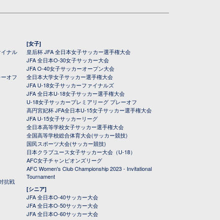
[女子]
ァイナル
皇后杯 JFA 全日本女子サッカー選手権大会
JFA 全日本O-30女子サッカー大会
JFA O-40女子サッカーオープン大会
レーオフ
全日本大学女子サッカー選手権大会
JFA U-18女子サッカーファイナルズ
JFA 全日本U-18女子サッカー選手権大会
U-18女子サッカープレミアリーグ プレーオフ
高円宮妃杯 JFA全日本U-15女子サッカー選手権大会
JFA U-15女子サッカーリーグ
全日本高等学校女子サッカー選手権大会
全国高等学校総合体育大会(サッカー競技)
国民スポーツ大会(サッカー競技)
日本クラブユース女子サッカー大会（U-18）
AFC女子チャンピオンズリーグ
AFC Women's Club Championship 2023 - Invitational
Tournament
対抗戦
[シニア]
JFA 全日本O-40サッカー大会
JFA 全日本O-50サッカー大会
JFA 全日本O-60サッカー大会