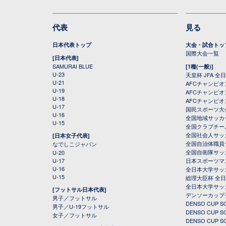
代表
見る
日本代表トップ
大会・試合トッ
国際大会一覧
[日本代表]
SAMURAI BLUE
[1種(一般)]
U-23
天皇杯 JFA 
U-21
AFCチャンピ
U-19
AFCチャンピオン
U-18
AFCチャンピオ
U-17
国民スポーツ大
U-16
全国地域サッカ
U-15
全国クラブチー
全国社会人サッ
[日本女子代表]
全国自治体職員
なでしこジャパン
全国自衛隊サッ
U-20
U-17
日本スポーツマ
U-16
全日本大学サッ
U-15
総理大臣杯 全
全日本大学サッ
[フットサル日本代表]
デンソーカップ
男子／フットサル
DENSO CUP
男子／U-19フットサル
DENSO CUP
女子／フットサル
DENSO CUP