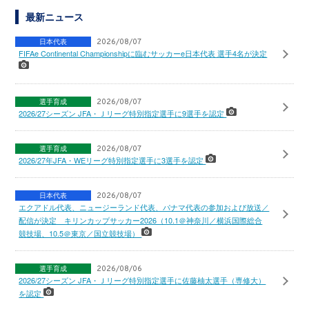
最新ニュース
日本代表
2026/08/07
FIFAe Continental Championshipに臨むサッカーe日本代表 選手4名が決定
選手育成
2026/08/07
2026/27シーズン JFA・Ｊリーグ特別指定選手に9選手を認定
選手育成
2026/08/07
2026/27年JFA・WEリーグ特別指定選手に3選手を認定
日本代表
2026/08/07
エクアドル代表、ニュージーランド代表、パナマ代表の参加および放送／
配信が決定 キリンカップサッカー2026（10.1＠神奈川／横浜国際総合
競技場、10.5＠東京／国立競技場）
選手育成
2026/08/06
2026/27シーズン JFA・Ｊリーグ特別指定選手に佐藤柚太選手（専修大）
を認定