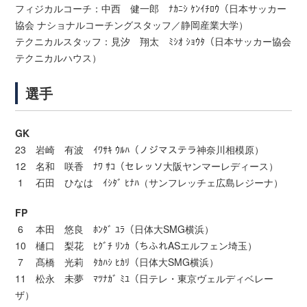
フィジカルコーチ：中西 健一郎 ﾅｶﾆｼ ｹﾝｲﾁﾛｳ（日本サッカー
協会 ナショナルコーチングスタッフ／静岡産業大学）
テクニカルスタッフ：見汐 翔太 ﾐｼｵ ｼｮｳﾀ（日本サッカー協会
テクニカルハウス）
選手
GK
23 岩崎 有波 ｲﾜｻｷ ｳﾙﾊ（ノジマステラ神奈川相模原）
12 名和 咲香 ﾅﾜ ｻｺ（セレッソ大阪ヤンマーレディース）
1 石田 ひなは ｲｼﾀﾞ ﾋﾅﾊ（サンフレッチェ広島レジーナ）
FP
6 本田 悠良 ﾎﾝﾀﾞ ﾕﾗ（日体大SMG横浜）
10 樋口 梨花 ﾋｸﾞﾁ ﾘﾝｶ（ちふれASエルフェン埼玉）
7 髙橋 光莉 ﾀｶﾊｼ ﾋｶﾘ（日体大SMG横浜）
11 松永 未夢 ﾏﾂﾅｶﾞ ﾐﾕ（日テレ・東京ヴェルディベレー
ザ）