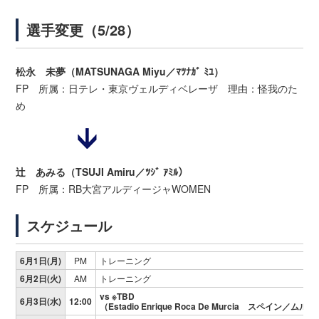
選手変更（5/28）
松永 未夢（MATSUNAGA Miyu／ﾏﾂﾅｶﾞ ﾐﾕ）
FP 所属：日テレ・東京ヴェルディベレーザ 理由：怪我のた
め
辻 あみる（TSUJI Amiru／ﾂｼﾞ ｱﾐﾙ）
FP 所属：RB大宮アルディージャWOMEN
スケジュール
6月1日(月)
PM
トレーニング
6月2日(火)
AM
トレーニング
vs ※TBD
6月3日(水)
12:00
（Estadio Enrique Roca De Murcia スペイン／ムル