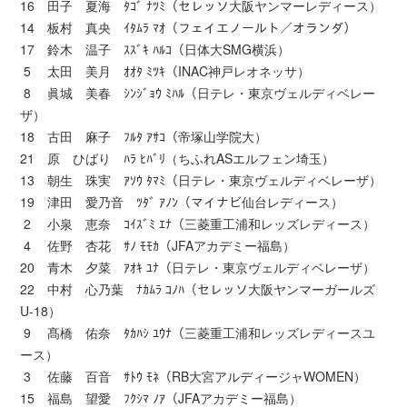
16 田子 夏海 ﾀｺﾞ ﾅﾂﾐ（セレッソ大阪ヤンマーレディース）
14 板村 真央 ｲﾀﾑﾗ ﾏｵ（フェイエノールト／オランダ）
17 鈴木 温子 ｽｽﾞｷ ﾊﾙｺ（日体大SMG横浜）
5 太田 美月 ｵｵﾀ ﾐﾂｷ（INAC神戸レオネッサ）
8 眞城 美春 ｼﾝｼﾞｮｳ ﾐﾊﾙ（日テレ・東京ヴェルディベレー
ザ）
18 古田 麻子 ﾌﾙﾀ ｱｻｺ（帝塚山学院大）
21 原 ひばり ﾊﾗ ﾋﾊﾞﾘ（ちふれASエルフェン埼玉）
13 朝生 珠実 ｱｿｳ ﾀﾏﾐ（日テレ・東京ヴェルディベレーザ）
19 津田 愛乃音 ﾂﾀﾞ ｱﾉﾝ（マイナビ仙台レディース）
2 小泉 恵奈 ｺｲｽﾞﾐ ｴﾅ（三菱重工浦和レッズレディース）
4 佐野 杏花 ｻﾉ ﾓﾓｶ（JFAアカデミー福島）
20 青木 夕菜 ｱｵｷ ﾕﾅ（日テレ・東京ヴェルディベレーザ）
22 中村 心乃葉 ﾅｶﾑﾗ ｺﾉﾊ（セレッソ大阪ヤンマーガールズ
U-18）
9 髙橋 佑奈 ﾀｶﾊｼ ﾕｳﾅ（三菱重工浦和レッズレディースユ
ース）
3 佐藤 百音 ｻﾄｳ ﾓﾈ（RB大宮アルディージャWOMEN）
15 福島 望愛 ﾌｸｼﾏ ﾉｱ（JFAアカデミー福島）