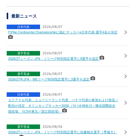
最新ニュース
日本代表
2026/08/07
FIFAe Continental Championshipに臨むサッカーe日本代表 選手4名が決定
選手育成
2026/08/07
2026/27シーズン JFA・Ｊリーグ特別指定選手に9選手を認定
選手育成
2026/08/07
2026/27年JFA・WEリーグ特別指定選手に3選手を認定
日本代表
2026/08/07
エクアドル代表、ニュージーランド代表、パナマ代表の参加および放送／
配信が決定 キリンカップサッカー2026（10.1＠神奈川／横浜国際総合
競技場、10.5＠東京／国立競技場）
選手育成
2026/08/06
2026/27シーズン JFA・Ｊリーグ特別指定選手に佐藤柚太選手（専修大）