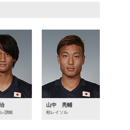
治
山中 亮輔
レ讃岐
柏レイソル