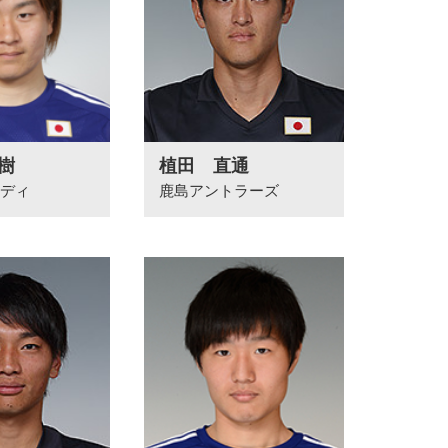
樹
植田 直通
ディ
鹿島アントラーズ