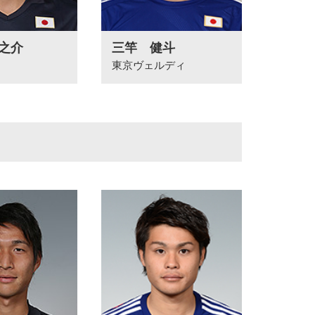
之介
三竿 健斗
東京ヴェルディ