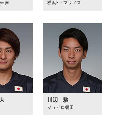
横浜F・マリノス
ル神戸
大
川辺 駿
ジュビロ磐田