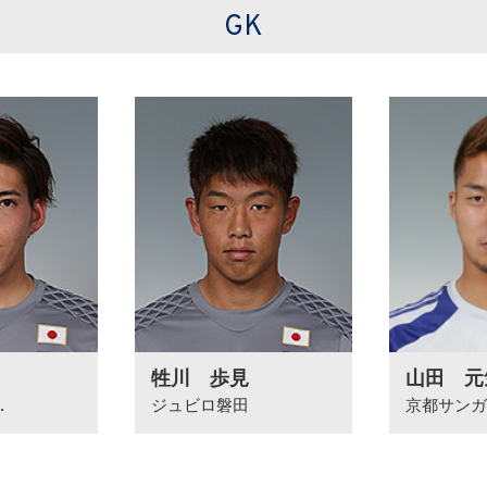
GK
牲川 歩見
山田 元
.
ジュビロ磐田
京都サンガF