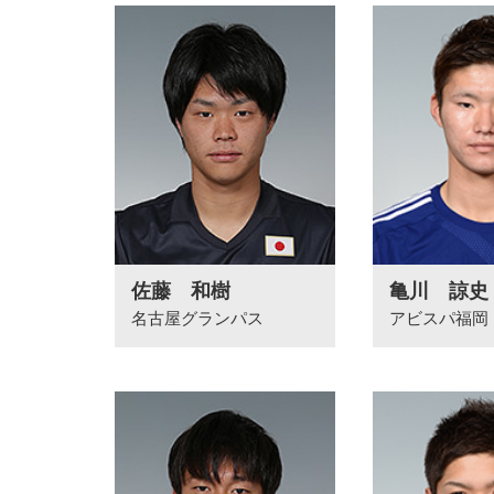
佐藤 和樹
亀川 諒史
名古屋グランパス
アビスパ福岡