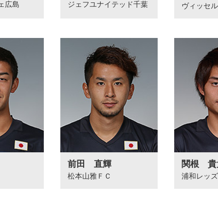
ェ広島
ジェフユナイテッド千葉
ヴィッセ
前田 直輝
関根 貴
松本山雅ＦＣ
浦和レッズ