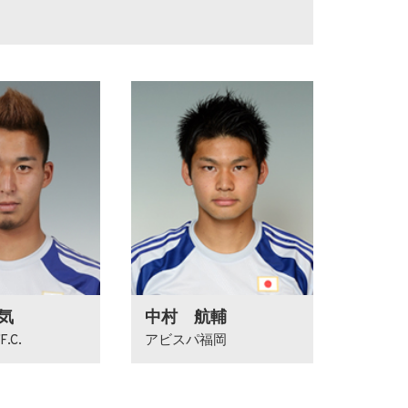
気
中村 航輔
.C.
アビスパ福岡