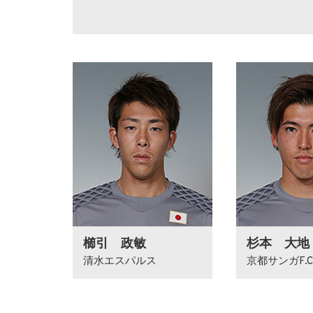
櫛引 政敏
杉本 大地
清水エスパルス
京都サンガF.C