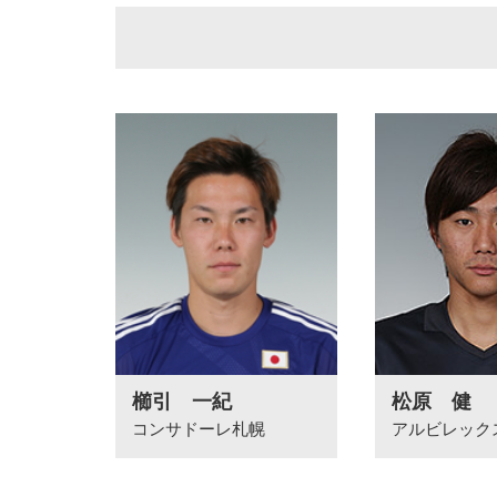
櫛引 一紀
松原 健
コンサドーレ札幌
アルビレック