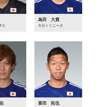
為田 大貴
.C.
大分トリニータ
佑
喜田 拓也