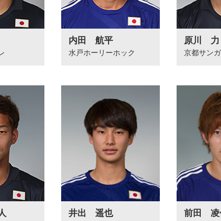
内田 航平
原川 力
レ
水戸ホーリーホック
京都サンガF
人
井出 遥也
前田 凌