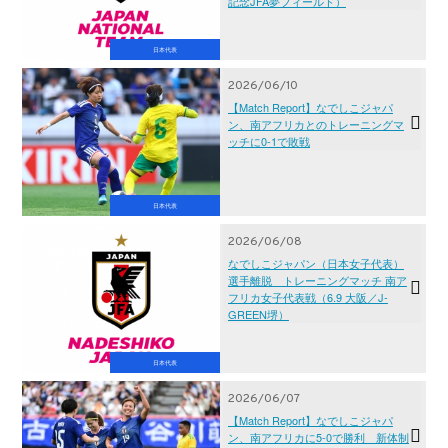
記念JFA夢フィールド）
日本代表
2026/06/10
【Match Report】なでしこジャパ
ン、南アフリカとのトレーニングマ
ッチに0-1で敗戦
日本代表
2026/06/08
なでしこジャパン（日本女子代表）
選手離脱 トレーニングマッチ 南ア
フリカ女子代表戦（6.9 大阪／J-
GREEN堺）
日本代表
2026/06/07
【Match Report】なでしこジャパ
ン、南アフリカに5-0で勝利 新体制