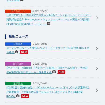
2026/01/28
グラスルーツ
【2/17特別ゲスト出演決定のお知らせ】JFAソーシャルバリューパートナー
契約締結記念「JFA×コールマン キッズフェスティバル」を開催～3月28日
(土)高円宮記念JFA夢フィールド～
最新ニュース
2026/08/10
日本代表
コーチングスタッフ不参加について ビーチサッカー日本代表 ポルトガ
ル遠征
2026/08/10
大会・試合
【ホットピ！～HotTopic～】「日本一」を目指して88チームが競う～天皇杯
JFA 第106回全日本サッカー選手権大会
2026/08/10
選手育成
2026年度も実施が決定 バイエルン・ミュンヘン（ドイツ）へ女子選手4名
が短期留学 「育成年代応援プロジェクト JFA アディダス DREAM
ROAD」