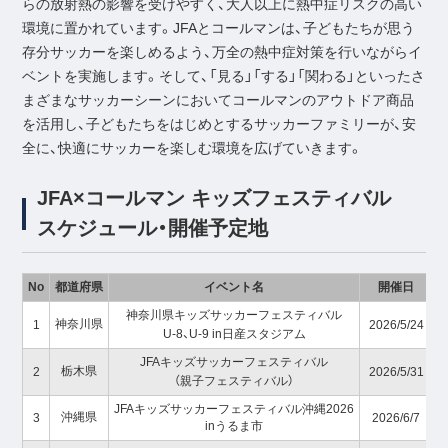
らの放射熱の影響を受けやすく、大人以上に熱中症リスクの高い
環境に置かれています。JFAとコールマンは、子どもたちが思う
存分サッカーを楽しめるよう、万全の熱中症対策を行いながらイ
ベントを実施します。そして、「見る」「する」「関わる」といったさ
まざまなサッカーシーンにおいてコールマンのアウトドア商品
を活用し、子どもたちをはじめとするサッカーファミリーが、安
全に、快適にサッカーを楽しむ環境を広げていきます。
JFA×コールマン キッズフェスティバル
スケジュール・開催予定地
No
都道府県
イベント名
開催日
神奈川県キッズサッカーフェスティバル
神奈川県
1
2026/5/24
U-8、U-9 in日産スタジアム
JFAキッズサッカーフェスティバル
栃木県
2
2026/5/31
（親子フェスティバル）
JFAキッズサッカーフェスティバル沖縄2026
沖縄県
3
2026/6/7
inうるま市