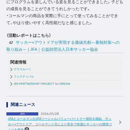
にプログラムを楽しんでいる姿を見ることができました。子ども
の成長を見ることができてうれしかったです。
・コールマンの商品を実際に手にとって使ってみることができ
て、やはり使いやすく高性能だなと感じました。
（活動レポートはこちら）
サッカー×アウトドアが実現する価値共創～暑熱対策への
取り組み～ | JFA｜公益財団法人日本サッカー協会
関連情報
グラスルーツ
フェスティバル
JFA PARTNERSHIP PROJECT for DREAM
関連ニュース
2026/01/28
JFA
JFAとコールマンがJFAソーシャルバリューパートナー契約を締結 サッ
カー×アウトドア コールマンと共により安全で快適なサッカーの環境づ
くりを推進