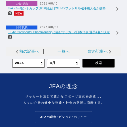
2026/08/10
大会・試合
JFA バーモントカップ 第36回全日本U-12フットサル選手権大会が開幕
2026/08/07
日本代表
FIFAe Continental Championshipに臨むサッカーe日本代表 選手4名が決定
前の記事へ
│
一覧へ
│
次の記事へ
JFAの理念
サッカーを通じて豊かなスポーツ文化を創造し、
人々の心身の健全な発達と社会の発展に貢献する。
JFAの理念・ビジョン・バリュー