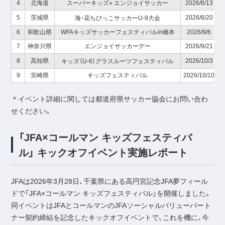
4
北海道
スーパーキッズ⭐︎ エンジョイサッカー
2026/6/13
5
茨城県
2026/6/20
海・花ちびっこサッカーU-9大会
6
和歌山県
WFAキッズサッカーフェスティバルin橋本
2026/9/6
7
神奈川県
エンジョイサッカーデー
2026/9/21
8
高知県
2026/10/3
キッズ（U-6）グラスルーツフェスティバル
9
宮崎県
キッズフェスティバル
2026/10/10
＊イベント詳細に関しては都道府県サッカー協会にお問い合わ
せください。
「JFA×コールマン キッズフェスティバ
ル」 キックオフイベント実施レポート
JFAは2026年3月28日、千葉県にある高円宮記念JFA夢フィール
ドで「JFA×コールマン キッズフェスティバル」を開催しました。
同イベントはJFAとコールマンのJFAソーシャルバリューパート
ナー契約締結を記念したキックオフイベントで、これを機に、今