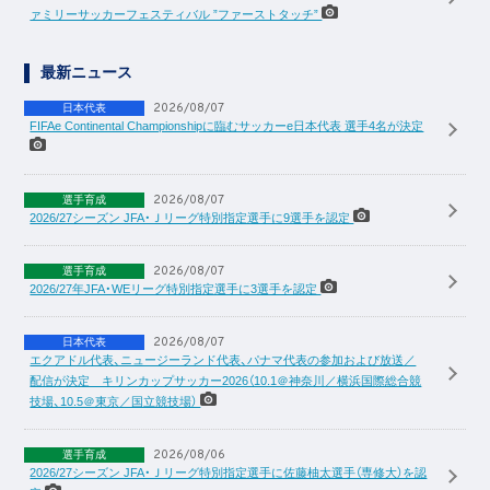
ァミリーサッカーフェスティバル ”ファーストタッチ”
最新ニュース
2026/08/07
日本代表
FIFAe Continental Championshipに臨むサッカーe日本代表 選手4名が決定
2026/08/07
選手育成
2026/27シーズン JFA・Ｊリーグ特別指定選手に9選手を認定
2026/08/07
選手育成
2026/27年JFA・WEリーグ特別指定選手に3選手を認定
2026/08/07
日本代表
エクアドル代表、ニュージーランド代表、パナマ代表の参加および放送／
配信が決定 キリンカップサッカー2026（10.1＠神奈川／横浜国際総合競
技場、10.5＠東京／国立競技場）
2026/08/06
選手育成
2026/27シーズン JFA・Ｊリーグ特別指定選手に佐藤柚太選手（専修大）を認