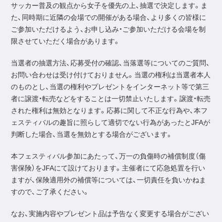
サッカー普及の観点から女子を優先の上、抽選で決定します。ま
た、同時期に近隣の会場での開催がある場合、より多くの皆様に
ご参加いただけるよう、お申し込み・ご参加いただける会場を制
限させていただく場合があります。
当選者の抽選方法、応募受付の確認、当落選等についてのご質問、
お問い合わせは受け付けておりません。当選の権利は当選者本人
のものとし、当選の権利やプレゼントをインターネット等で第三
者に譲渡・転売などをすることは一切禁止いたします。譲渡・転売
された権利は無効となります。応募に関して不正な行為や、本フ
ェスティバルの趣旨に照らして適切でない行為があったとJFAが
判断した場合、当選を無効とする場合がございます。
本フェスティバル参加にあたって、万一の負傷時の補償制度（傷
害保険）をJFAにて設けております。主催者にて応急処置を行い
ますが、保険適用外の補償等については、一切責任を負いかねま
すので、ご了承ください。
なお、実施内容やプレゼント品は予告なく変更する場合がござい