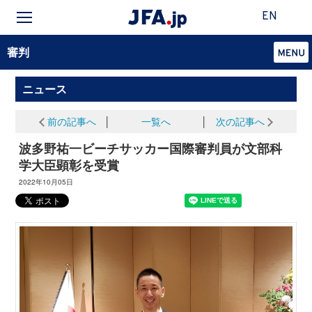
EN
審判
ニュース
前の記事へ
│
一覧へ
│
次の記事へ
波多野祐一ビーチサッカー国際審判員が文部科
学大臣顕彰を受賞
2022年10月05日