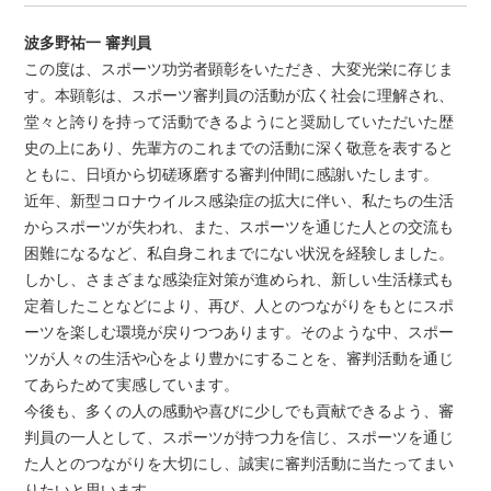
波多野祐一 審判員
この度は、スポーツ功労者顕彰をいただき、大変光栄に存じま
す。本顕彰は、スポーツ審判員の活動が広く社会に理解され、
堂々と誇りを持って活動できるようにと奨励していただいた歴
史の上にあり、先輩方のこれまでの活動に深く敬意を表すると
ともに、日頃から切磋琢磨する審判仲間に感謝いたします。
近年、新型コロナウイルス感染症の拡大に伴い、私たちの生活
からスポーツが失われ、また、スポーツを通じた人との交流も
困難になるなど、私自身これまでにない状況を経験しました。
しかし、さまざまな感染症対策が進められ、新しい生活様式も
定着したことなどにより、再び、人とのつながりをもとにスポ
ーツを楽しむ環境が戻りつつあります。そのような中、スポー
ツが人々の生活や心をより豊かにすることを、審判活動を通じ
てあらためて実感しています。
今後も、多くの人の感動や喜びに少しでも貢献できるよう、審
判員の一人として、スポーツが持つ力を信じ、スポーツを通じ
た人とのつながりを大切にし、誠実に審判活動に当たってまい
りたいと思います。