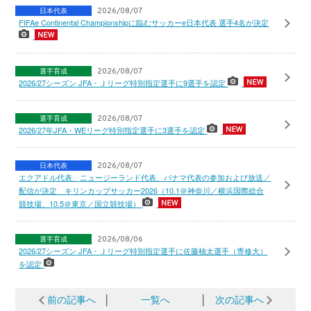
日本代表
2026/08/07
FIFAe Continental Championshipに臨むサッカーe日本代表 選手4名が決定
選手育成
2026/08/07
2026/27シーズン JFA・Ｊリーグ特別指定選手に9選手を認定
選手育成
2026/08/07
2026/27年JFA・WEリーグ特別指定選手に3選手を認定
日本代表
2026/08/07
エクアドル代表、ニュージーランド代表、パナマ代表の参加および放送／
配信が決定 キリンカップサッカー2026（10.1＠神奈川／横浜国際総合
競技場、10.5＠東京／国立競技場）
選手育成
2026/08/06
2026/27シーズン JFA・Ｊリーグ特別指定選手に佐藤柚太選手（専修大）
を認定
前の記事へ
│
一覧へ
│
次の記事へ