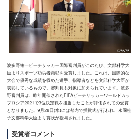
波多野祐一ビーチサッカー国際審判員がこのたび、文部科学大
臣よりスポーツ功労者顕彰を受賞しました。これは、国際的な
大会で優秀な成績を収めた選手、指導者などを文部科学大臣が
表彰しているもので、審判員も対象に加えられています。波多
野審判員は、昨年開催されたFIFAビーチサッカーワールドカッ
プロシア2021で3位決定戦を担当したことが評価されての受賞
となりました。9月28日(水)には都内で授賞式が行われ、永岡桂
子文部科学大臣より賞状が授与されました。
受賞者コメント