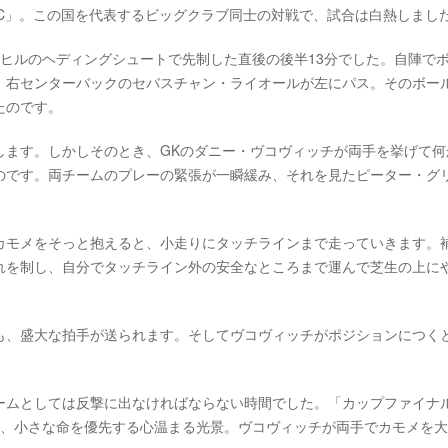
C」。この国を代表するビッグクラブ同士の対戦で、試合は白熱しまし
ヒルのヘディングシュートで先制した直後の後半13分でした。自陣で
、右センターバックのセバスチャン・ライオールが左にパス。そのボー
たのです。
します。しかしそのとき、GKのダニー・ヴコヴィッチが両手を挙げて何
のです。両チームのプレーの緊張が一瞬緩み、それを見たピーター・グ
カモメをそっと抱えると、小走りにタッチラインまで走っていきます。
れを制し、自分でタッチライン外の安全なところまで運んで芝生の上に
も、盛大な拍手が送られます。そしてヴコヴィッチがポジションにつく
ームとしては反撃に出なければならない時間でした。「カップファイナ
の、小さな命を優先する心温まる光景。ヴコヴィッチが両手でカモメを