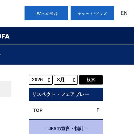
EN
JFAへの登録
チケット/グッズ
ー
リスペクト・フェアプレー
TOP
─ JFAの宣言・指針 ─