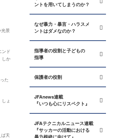
ントを用いてしまうのか？
なぜ暴力・暴言・ハラスメ
い光景
ントはダメなのか？
指導者の役割と子どもの
エンド
指導
。しか
保護者の役割
まった
JFAnews連載
。しょ
『いつも心にリスペクト』
JFAテクニカルニュース連載
『サッカーの活動における
えば天
暴力根絶に向けて』