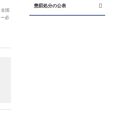
懲罰処分の公表
、全国
リー必