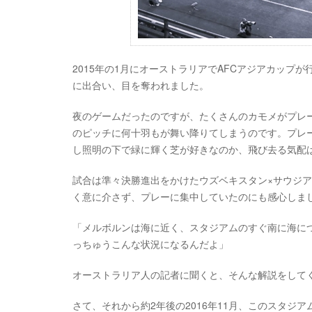
2015年の1月にオーストラリアでAFCアジアカッ
に出合い、目を奪われました。
夜のゲームだったのですが、たくさんのカモメがプレ
のピッチに何十羽もが舞い降りてしまうのです。プレ
し照明の下で緑に輝く芝が好きなのか、飛び去る気配
試合は準々決勝進出をかけたウズベキスタン×サウジ
く意に介さず、プレーに集中していたのにも感心しま
「メルボルンは海に近く、スタジアムのすぐ南に海に
っちゅうこんな状況になるんだよ」
オーストラリア人の記者に聞くと、そんな解説をして
さて、それから約2年後の2016年11月、このスタジ