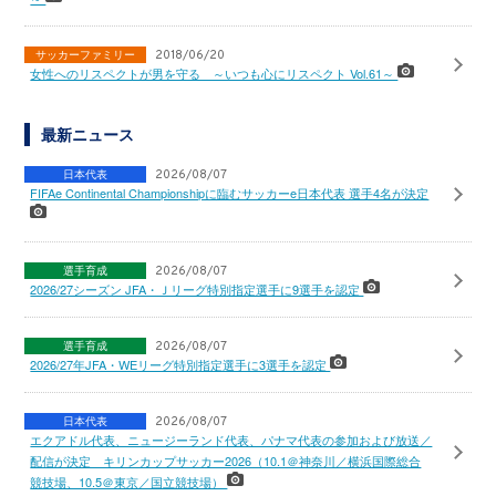
サッカーファミリー
2018/06/20
女性へのリスペクトが男を守る ～いつも心にリスペクト Vol.61～
最新ニュース
日本代表
2026/08/07
FIFAe Continental Championshipに臨むサッカーe日本代表 選手4名が決定
選手育成
2026/08/07
2026/27シーズン JFA・Ｊリーグ特別指定選手に9選手を認定
選手育成
2026/08/07
2026/27年JFA・WEリーグ特別指定選手に3選手を認定
日本代表
2026/08/07
エクアドル代表、ニュージーランド代表、パナマ代表の参加および放送／
配信が決定 キリンカップサッカー2026（10.1＠神奈川／横浜国際総合
競技場、10.5＠東京／国立競技場）