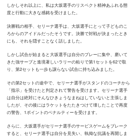
しかしそれ以上に、私は大坂選手のリスペクト精神あふれる態
度と行動に大きな感銘を受けました。
決勝戦の相手、セリーナ選手は、大坂選手にとって子どものこ
ろからのアイドルだったそうです。決勝で対戦が決まったとき
にも、それを隠すことなく話しました。
しかし試合が始まると大坂選手は自分のプレーに集中、磨いて
きた強サーブと進境著しいラリーの粘りで第1セットを62で取
り、第2セットも一歩も譲らない試合に持ち込みました。
その第2セットの途中で、セリーナ選手がスタンドのコーチから
「指示」を受けたと判定されて警告を受けます。セリーナ選手
は自分は絶対にそんなひきょうなまねはしていないと主張しま
したが、その後にはラケットをたたきつけて壊したことで再度
の警告、1ポイントのペナルティーを受けます。
さらに、大坂選手がセリーナ選手のサービスゲームをブレーク
すると、セリーナ選手は自分を見失い、執拗な抗議を再開しま