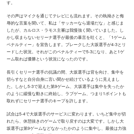
す。
その声はマイクを通じてテレビにも流れます。その執拗さと侮
辱的な言葉を聞いて、私は「サッカーなら退場だな」と感じま
したが、カルロス・ラモス主審は我慢強く聞いていました。し
かし収まらないセリーナ選手が最後の暴言を吐くと、「1ゲーム
ペナルティー」を宣告します。ブレークした大坂選手が4-3とリ
ードした状況。それがこのペナルティーで5-3になり、あと1ゲ
ーム取れば優勝という状況になったのです。
長引くセリーナ選手の抗議の間、大坂選手は背を向け、集中を
切らすなと自分自身に言い聞かせ続けているように見えまし
た。しかし5-3で迎えた第9ゲーム、大坂選手は集中を失ったか
のように緩慢な動きに終始し、ラブゲーム、つまり1ポイントも
取れずにセリーナ選手のキープを許します。
試合は5-4で大坂選手のサービスに変わります。いちど集中が切
れたら、休憩抜きのゲームで取り戻すのは大変です。しかし大
坂選手は第9ゲームなどなかったかのように集中し、最後は力強