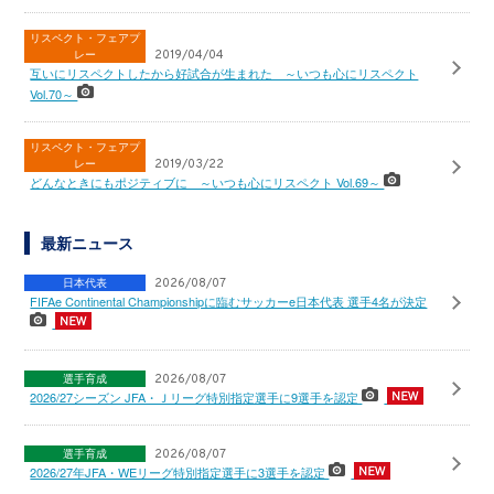
リスペクト・フェアプ
レー
2019/04/04
互いにリスペクトしたから好試合が生まれた ～いつも心にリスペクト
Vol.70～
リスペクト・フェアプ
レー
2019/03/22
どんなときにもポジティブに ～いつも心にリスペクト Vol.69～
最新ニュース
日本代表
2026/08/07
FIFAe Continental Championshipに臨むサッカーe日本代表 選手4名が決定
選手育成
2026/08/07
2026/27シーズン JFA・Ｊリーグ特別指定選手に9選手を認定
選手育成
2026/08/07
2026/27年JFA・WEリーグ特別指定選手に3選手を認定