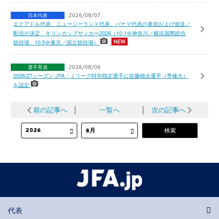
日本代表
2026/08/07
エクアドル代表、ニュージーランド代表、パナマ代表の参加および放送／
配信が決定 キリンカップサッカー2026（10.1＠神奈川／横浜国際総合
競技場、10.5＠東京／国立競技場）
選手育成
2026/08/06
2026/27シーズン JFA・Ｊリーグ特別指定選手に佐藤柚太選手（専修大）
を認定
前の記事へ
│
一覧へ
│
次の記事へ
代表