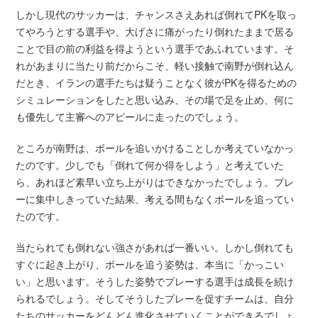
しかし現代のサッカーは、チャンスさえあれば倒れてPKを取っ
てやろうとする選手や、大げさに痛がったり倒れたままで居る
ことで目の前の利益を得ようという選手であふれています。そ
れがあまりに当たり前だからこそ、軽い接触で南野が倒れ込ん
だとき、イランの選手たちは疑うことなく彼がPKを得るための
シミュレーションをしたと思い込み、その場で足を止め、何に
も優先して主審へのアピールに走ったのでしょう。
ところが南野は、ボールを追いかけることしか考えていなかっ
たのです。少しでも「倒れて何か得をしよう」と考えていた
ら、あれほど素早い立ち上がりはできなかったでしょう。プレ
ーに集中しきっていた結果、考える間もなくボールを追ってい
たのです。
当たられても倒れない強さがあれば一番いい。しかし倒れても
すぐに起き上がり、ボールを追う姿勢は、本当に「かっこい
い」と思います。そうした姿勢でプレーする選手は成長を続け
られるでしょう。そしてそうしたプレーを促すチームは、自分
たちのサッカーをどんどん進化させていくことができるでしょ