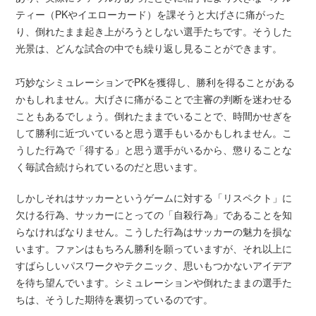
ティー（P‌Kやイエローカード）を課そうと大げさに痛がった
り、倒れたまま起き上がろうとしない選手たちです。そうした
光景は、どんな試合の中でも繰り返し見ることができます。
巧妙なシミュレーションでPKを獲得し、勝利を得ることがある
かもしれません。大げさに痛がることで主審の判断を迷わせる
こともあるでしょう。倒れたままでいることで、時間かせぎを
して勝利に近づいていると思う選手もいるかもしれません。こ
うした行為で「得する」と思う選手がいるから、懲りることな
く毎試合続けられているのだと思います。
しかしそれはサッカーというゲームに対する「リスペクト」に
欠ける行為、サッカーにとっての「自殺行為」であることを知
らなければなりません。こうした行為はサッカーの魅力を損な
います。ファンはもちろん勝利を願っていますが、それ以上に
すばらしいパスワークやテクニック、思いもつかないアイデア
を待ち望んでいます。シミュレーションや倒れたままの選手た
ちは、そうした期待を裏切っているのです。