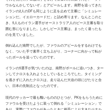
ウルなんかしてないぞ」とアピールします。南野を追ってきた
イランの2人のDFも同じように足を止めて主審に「シミュレー
ションだ。イエローカードだ」と詰め寄ります。なんとこのと
き、5人ものイラン選手がオーストラリア人のビース主審を取り
囲む形になりました。しかしビース主審は、まったく違ったも
のを見ていました。
倒れ込んだ南野でしたが、ファウルのアピールをするわけでも
なく、ついた手で素早く立ち上がり、コーナーに向かって転が
ったボールを追っていたのです。
イランの5選手が気づいたのは、南野がボールに追いつき、ター
ンしてクロスを入れようとしているところでした。タイミング
を逃さずに入れたクロスは、走り込んだ大迫の頭にぴたりと合
い、日本の先制点となったのです。
現代のサッカーで最も醜いもののひとつが、PKをもらうために
ファウルを受けたように装って倒れる「シミュレーション」で
あり、実際にファウルがあったときに相手により大きなペナル