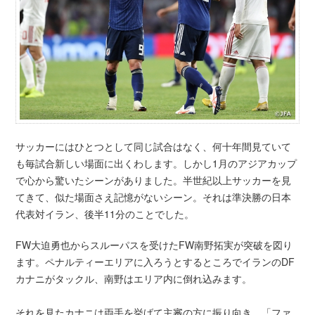
サッカーにはひとつとして同じ試合はなく、何十年間見ていて
も毎試合新しい場面に出くわします。しかし1月のアジアカップ
で心から驚いたシーンがありました。半世紀以上サッカーを見
てきて、似た場面さえ記憶がないシーン。それは準決勝の日本
代表対イラン、後半11分のことでした。
FW大迫勇也からスルーパスを受けたFW南野拓実が突破を図り
ます。ペナルティーエリアに入ろうとするところでイランのDF
カナニがタックル、南野はエリア内に倒れ込みます。
それを見たカナニは両手を挙げて主審の方に振り向き、「ファ