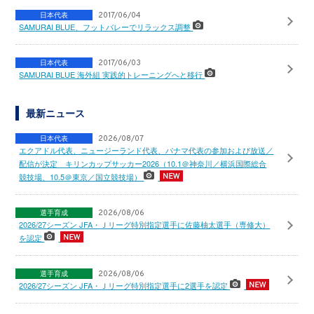
日本代表
2017/06/04
SAMURAI BLUE、フットバレーでリラックス調整
日本代表
2017/06/03
SAMURAI BLUE 海外組 実践的トレーニングへと移行
最新ニュース
日本代表
2026/08/07
エクアドル代表、ニュージーランド代表、パナマ代表の参加および放送／
配信が決定 キリンカップサッカー2026（10.1＠神奈川／横浜国際総合
競技場、10.5＠東京／国立競技場）
選手育成
2026/08/06
2026/27シーズン JFA・Ｊリーグ特別指定選手に佐藤柚太選手（専修大）
を認定
選手育成
2026/08/06
2026/27シーズン JFA・Ｊリーグ特別指定選手に2選手を認定