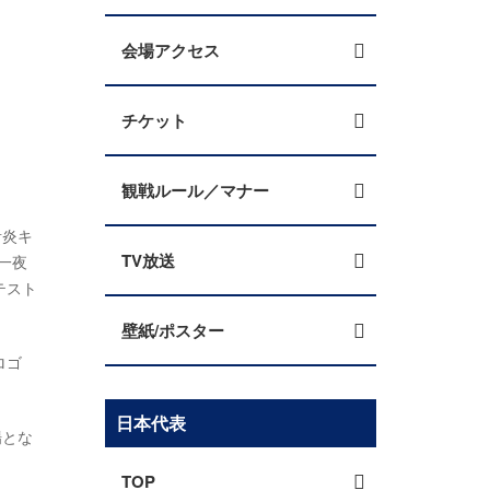
会場アクセス
チケット
観戦ルール／マナー
青炎キ
TV放送
一夜
テスト
壁紙/ポスター
ロゴ
日本代表
場とな
TOP