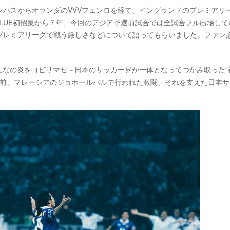
パスからオランダのVVVフェンロを経て、イングランドのプレミアリ
 BLUE初招集から７年、今回のアジア予選前試合では全試合フル出場して
プレミアリーグで戦う厳しさなどについて語ってもらいました。ファン
、みんなの炎をヨビサマセ～日本のサッカー界が一体となってつかみ取った“
年前、マレーシアのジョホールバルで行われた激闘、それを支えた日本サ