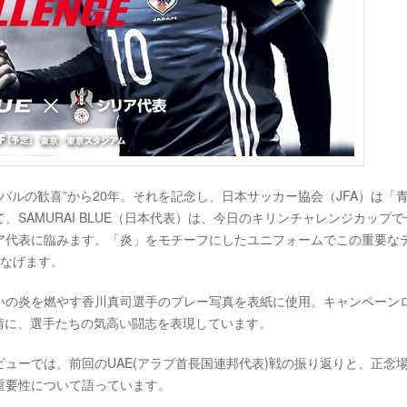
ルバルの歓喜”から20年。それを記念し、日本サッカー協会（JFA）は「
SAMURAI BLUE（日本代表）は、今日のキリンチャレンジカップで
ア代表に臨みます。「炎」をモチーフにしたユニフォームでこの重要な
つなげます。
いの炎を燃やす香川真司選手のプレー写真を表紙に使用。キャンペーン
の表情に、選手たちの気高い闘志を表現しています。
ューでは、前回のUAE(アラブ首長国連邦代表)戦の振り返りと、正念
重要性について語っています。