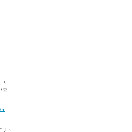
、サ
終登
ガイ
てはい