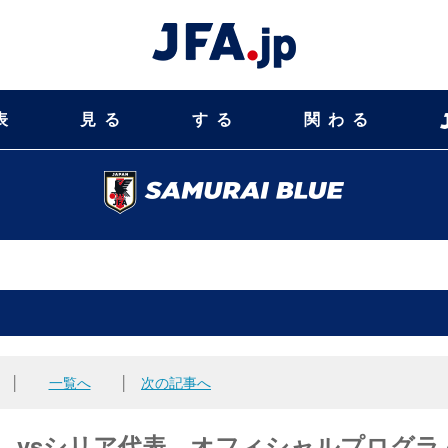
表
見る
する
関わる
│
一覧へ
│
次の記事へ
7 vsシリア代表 オフィシャルプログラ